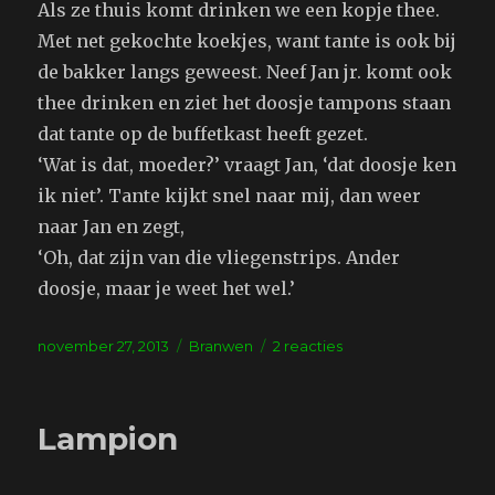
Als ze thuis komt drinken we een kopje thee.
Met net gekochte koekjes, want tante is ook bij
de bakker langs geweest. Neef Jan jr. komt ook
thee drinken en ziet het doosje tampons staan
dat tante op de buffetkast heeft gezet.
‘Wat is dat, moeder?’ vraagt Jan, ‘dat doosje ken
ik niet’. Tante kijkt snel naar mij, dan weer
naar Jan en zegt,
‘Oh, dat zijn van die vliegenstrips. Ander
doosje, maar je weet het wel.’
Geplaatst
Tags
op
november 27, 2013
Branwen
2 reacties
op
Tante
Riet
is
Lampion
me
er
eentje