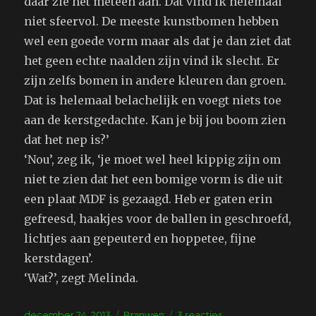
daar zie het meteen aan. Dat vind ik helemaal
niet sfeervol. De meeste kunstbomen hebben
wel een goede vorm maar als dat je dan ziet dat
het geen echte naalden zijn vind ik slecht. Er
zijn zelfs bomen in andere kleuren dan groen.
Dat is helemaal belachelijk en voegt niets toe
aan de kerstgedachte. Kan je bij jou boom zien
dat het nep is?’
‘Nou’, zeg ik, ‘je moet wel heel kippig zijn om
niet te zien dat het een bomige vorm is die uit
een plaat MDF is gezaagd. Heb er gaten erin
gefreesd, haakjes voor de ballen in geschroefd,
lichtjes aan gepeuterd en hoppetee, fijne
kerstdagen’.
‘Wat?’, zegt Melinda.
Geplaatst
Tags
op
december 24, 2013
Branwen
3 reacties