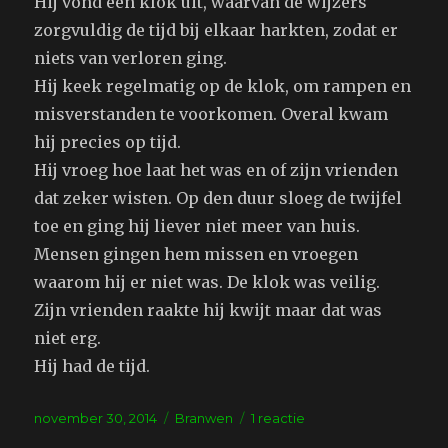
Hij vond een klok uit, waarvan de wijzers
zorgvuldig de tijd bij elkaar harkten, zodat er
niets van verloren ging.
Hij keek regelmatig op de klok, om rampen en
misverstanden te voorkomen. Overal kwam
hij precies op tijd.
Hij vroeg hoe laat het was en of zijn vrienden
dat zeker wisten. Op den duur sloeg de twijfel
toe en ging hij liever niet meer van huis.
Mensen gingen hem missen en vroegen
waarom hij er niet was. De klok was veilig.
Zijn vrienden raakte hij kwijt maar dat was
niet erg.
Hij had de tijd.
Geplaatst
Tags
op
november 30, 2014
Branwen
1 reactie
op
De