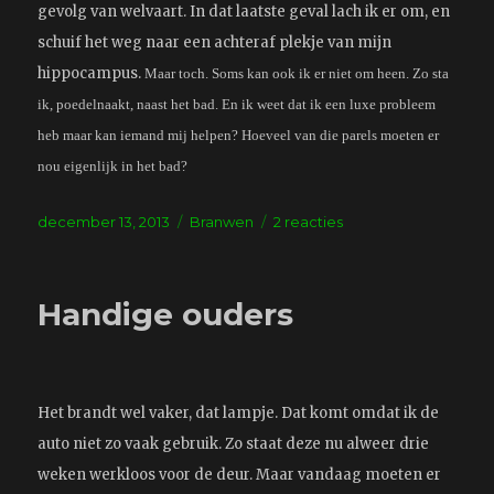
gevolg van welvaart. In dat laatste geval lach ik er om, en
schuif het weg naar een achteraf plekje van mijn
hippocampus.
Maar toch. Soms kan ook ik er niet om heen. Zo sta
ik, poedelnaakt, naast het bad. En ik weet dat ik een luxe probleem
heb maar kan iemand mij helpen? Hoeveel van die parels moeten er
nou eigenlijk in het bad?
Geplaatst
Tags
op
december 13, 2013
Branwen
2 reacties
op
Een
luxe
probleem
Handige ouders
is
ook
een
probleem
Het brandt wel vaker, dat lampje. Dat komt omdat ik de
auto niet zo vaak gebruik. Zo staat deze nu alweer drie
weken werkloos voor de deur. Maar vandaag moeten er