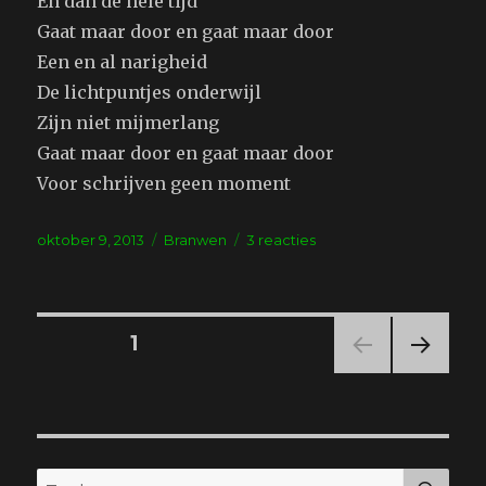
En dan de hele tijd
Gaat maar door en gaat maar door
Een en al narigheid
De lichtpuntjes onderwijl
Zijn niet mijmerlang
Gaat maar door en gaat maar door
Voor schrijven geen moment
Geplaatst
Tags
op
oktober 9, 2013
Branwen
3 reacties
op
Onderbreking
Berichten
PAGINA
1
VOL
navigatie
GEN
DE
PAGI
NA
ZO
Zoeken