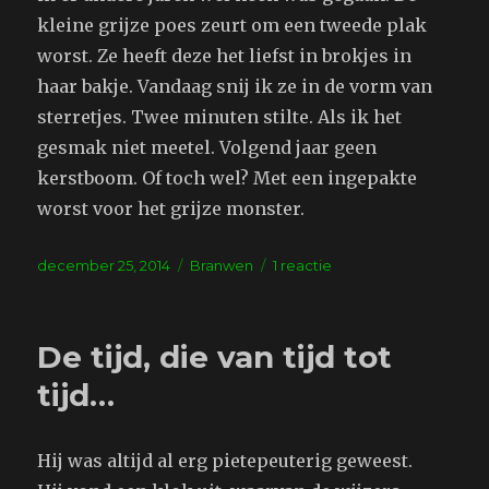
kleine grijze poes zeurt om een tweede plak
worst. Ze heeft deze het liefst in brokjes in
haar bakje. Vandaag snij ik ze in de vorm van
sterretjes. Twee minuten stilte. Als ik het
gesmak niet meetel. Volgend jaar geen
kerstboom. Of toch wel? Met een ingepakte
worst voor het grijze monster.
Geplaatst
Tags
op
december 25, 2014
Branwen
1 reactie
op
Geen
kerstboom
De tijd, die van tijd tot
tijd…
Hij was altijd al erg pietepeuterig geweest.