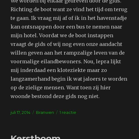
We worden bij elkaar gedreven door de gids.
Richting de boot want ze vind het tijd om terug
te gaan. Ik vraag mij af of ik in het havenstadje
kan ontsnappen door een bus te nemen naar
mijn hotel. Voordat we de boot instappen
vraagt de gids of wij nog even onze aandacht
willen geven aan het rampzalige leven van de
voormalige eilandbewoners. Nou, lepra lijkt
mij inderdaad een kloteziekte maar zo
langzamerhand begin ik wat jaloers te worden
op de zielige mensen. Want toen zij hier
woonde bestond deze gids nog niet.
Geplaatst
Tags
op
juli 17, 2014
Branwen
1 reactie
op
Excursie
Kerstboom