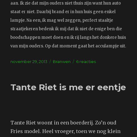
aan. Ik zie dat mijn ouders niet thuis zijn want hun auto
staat er niet. Daarbij brand er in hun huis geen enkel
lampje. Na een, ik mag wel zeggen, perfect staaltje
straatjekeren bedenk ik mij dat ik niet de enige ben die
boodschappen moet doen en ik rij langs het donkere huis
van mijn ouders. Op dat moment gaat het acculampje uit.
Geplaatst
Tags
op
november 29, 2013
Branwen
6 reacties
op
Handige
ouders
Tante Riet is me er eentje
Tante Riet woont in een boerderij. Zo’n oud
Fries model. Heel vroeger, toen we nog klein