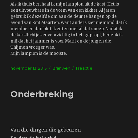
Als ik thuis ben haal ik mijn lampion uit de kast. Het is
een uitvouwbare in de vorm van een kikker. Al jaren
gebruik ik dezelfde om aan de deur te hangen op de
avond van Sint Maarten. Want anders ziet niemand dat ik
meedoe en dan blijf ik zitten met al dat snoep. Nadat ik
de kerstlichtjes er voorzichtig in heb gepropt, bedenk ik
mij dat het jammer is voor Marit en de jongen die
Thijmen vroeger was.
Mijn lampion is de mooiste.
Geplaatst
Tags
op
november 13, 2013
Branwen
1 reactie
op
Lampion
Onderbreking
Van die dingen die gebeuren