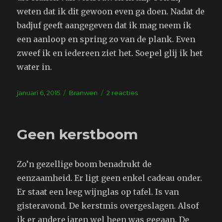
weten dat ik dit gewoon even ga doen. Nadat de
badjuf geeft aangegeven dat ik mag neem ik
een aanloop en spring zo van de plank. Even
zweef ik en iedereen ziet het. Soepel glij ik het
water in.
Geplaatst
Tags
op
januari 6, 2015
Branwen
2 reacties
op
Zwembad
Geen kerstboom
Zo’n gezellige boom benadrukt de
eenzaamheid. Er ligt geen enkel cadeau onder.
Er staat een leeg wijnglas op tafel. Is van
gisteravond. De kerstmis overgeslagen. Alsof
ik er andere jaren wel heen was gegaan. De