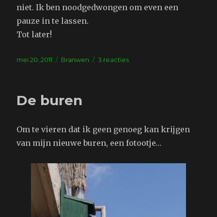
niet. Ik ben noodgedwongen om even een
pauze in te lassen.
Tot later!
Geplaatst
Tags
op
mei 20, 2011
Branwen
3 reacties
op
En
toen
was
De buren
het
alweer
vrijdag
Om te vieren dat ik geen genoeg kan krijgen
van mijn nieuwe buren, een fotootje…