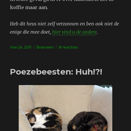
koffie maar aan.
Heb dit heus niet zelf verzonnen en ben ook niet de
enige die mee doet,
hier vind u de andere
.
Geplaatst
Tags
op
mei 24, 2011
Branwen
8 reacties
op
Blog
revival
Poezebeesten: Huh!?!