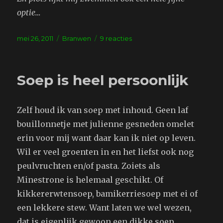
optie…
Geplaatst
Tags
op
mei 26, 2011
Branwen
9 reacties
op
Sportief
doen
Soep is heel persoonlijk
Zelf houd ik van soep met inhoud. Geen laf
bouillonnetje met julienne gesneden omelet
erin voor mij want daar kan ik niet op leven.
Wil er veel groenten in en het liefst ook nog
peulvruchten en/of pasta. Zoiets als
Minestrone is helemaal geschikt. Of
kikkererwtensoep, bamikerriesoep met ei of
een lekkere stew. Want laten we wel wezen,
dat is eigenlijk gewoon een dikke soep.