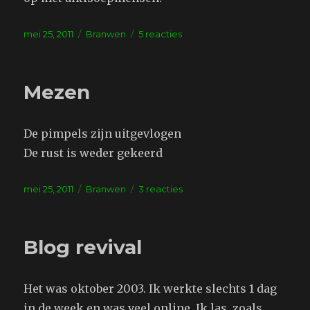
Geplaatst
Tags
op
mei 25, 2011
Branwen
5 reacties
op
Soep
is
heel
Mezen
persoonlijk
De pimpels zijn uitgevlogen
De rust is weder gekeerd
Geplaatst
Tags
op
mei 25, 2011
Branwen
3 reacties
op
Mezen
Blog revival
Het was oktober 2003. Ik werkte slechts 1 dag
in de week en was veel online. Ik las, zoals