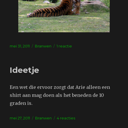
Geplaatst
Tags
op
mei 31, 2011
Branwen
1 reactie
op
Vakantie
Ideetje
Een wet die ervoor zorgt dat Arie alleen een
shirt aan mag doen als het beneden de 10
graden is.
Geplaatst
Tags
op
mei 27, 2011
Branwen
4 reacties
op
Ideetje