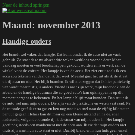
Naar de inhoud springen
Branwensrealm.com
Ni mar a shiltear a bhitear
Maand:
november 2013
Handige ouders
Het brandt wel vaker, dat lampje. Dat komt omdat ik de auto niet zo vaak
gebruik. Zo staat deze nu alweer drie weken werkloos voor de deur. Maar
vandaag moeten er veel boodschappen gekocht worden en is er werk aan de
winkel voor de
voiture
. Het lampje is van de accu. Het ziet eruit zoals ik een
accu zou tekenen vandaar dat ik dat weet. Meestal gaat het uit als ik de straat
uit rij maar nu niet. Het blijft branden. Ik wil niet zeggen dat ik hier paniekerig
van wordt maar rustig is anders. Vriend is naar zijn werk, mijn broer ook aan de
arbeid en de handige buurman die zo goed auto’s kan opknappen is op dit
moment nergens te bekennen. En het lampje blijft maar branden. Dan stuur ik
de auto wel naar mijn ouders. Die zijn van de praktische en weten vast raad. Na
de rotonde geef ik extra gas en ben nog nooit zo snel naar de vijftig kilometer
per uur gegaan. Helaas kan dit maar op een kleine afstand en na de, snel
naderende, volgende rotonde rij ik de straat van mijn ouders in. Het lampje
geeft nog steeds een mankement met de accu aan. Ik zie dat mijn ouders niet
thuis zijn want hun auto staat er niet. Daarbij brand er in hun huis geen enkel