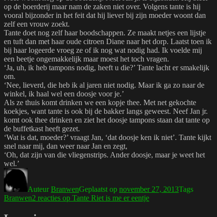
op de boerderij maar nam de zaken niet over. Volgens tante is hij
vooral bijzonder in het feit dat hij liever bij zijn moeder woont dan
zelf een vrouw zoekt.
Tante doet nog zelf haar boodschappen. Ze maakt netjes een lijstje
en tuft dan met haar oude citroen Diane naar het dorp. Laatst toen ik
bij haar logeerde vroeg ze of ik nog wat nodig had. Ik voelde mij
een beetje ongemakkelijk maar moest het toch vragen.
‘Ja, uh, ik heb tampons nodig, heeft u die?’ Tante lacht er smakelijk
om.
‘Nee, lieverd, die heb ik al jaren niet nodig. Maar ik ga zo naar de
winkel, ik haal wel een doosje voor je.’
Als ze thuis komt drinken we een kopje thee. Met net gekochte
koekjes, want tante is ook bij de bakker langs geweest. Neef Jan jr.
komt ook thee drinken en ziet het doosje tampons staan dat tante op
de buffetkast heeft gezet.
‘Wat is dat, moeder?’ vraagt Jan, ‘dat doosje ken ik niet’. Tante kijkt
snel naar mij, dan weer naar Jan en zegt,
‘Oh, dat zijn van die vliegenstrips. Ander doosje, maar je weet het
wel.’
Auteur
Branwen
Geplaatst op
november 27, 2013
Tags
Branwen
2 reacties
op Tante Riet is me er eentje