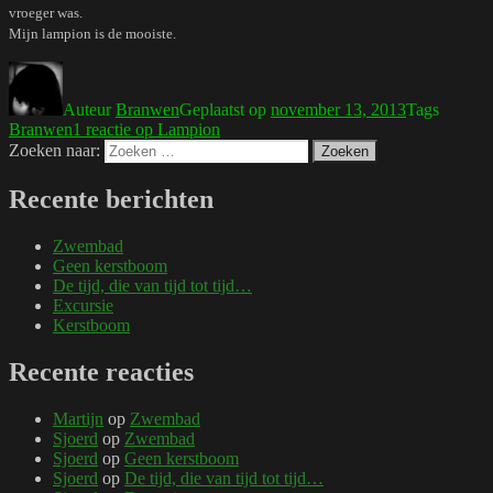
vroeger was.
Mijn lampion is de mooiste.
Auteur
Branwen
Geplaatst op
november 13, 2013
Tags
Branwen
1 reactie
op Lampion
Zoeken naar:
Zoeken
Recente berichten
Zwembad
Geen kerstboom
De tijd, die van tijd tot tijd…
Excursie
Kerstboom
Recente reacties
Martijn
op
Zwembad
Sjoerd
op
Zwembad
Sjoerd
op
Geen kerstboom
Sjoerd
op
De tijd, die van tijd tot tijd…