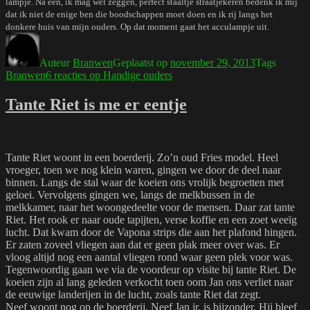
lampje. Na een, ik mag wel zeggen, perfect staaltje straatjekeren bedenk ik mij
dat ik niet de enige ben die boodschappen moet doen en ik rij langs het
donkere huis van mijn ouders. Op dat moment gaat het acculampje uit.
Auteur
Branwen
Geplaatst op
november 29, 2013
Tags
Branwen
6 reacties
op Handige ouders
Tante Riet is me er eentje
Tante Riet woont in een boerderij. Zo’n oud Fries model. Heel
vroeger, toen we nog klein waren, gingen we door de deel naar
binnen. Langs de stal waar de koeien ons vrolijk begroetten met
geloei. Vervolgens gingen we, langs de melkbussen in de
melkkamer, naar het woongedeelte voor de mensen. Daar zat tante
Riet. Het rook er naar oude tapijten, verse koffie en een zoet weeïg
lucht. Dat kwam door de Vapona strips die aan het plafond hingen.
Er zaten zoveel vliegen aan dat er geen plak meer over was. Er
vloog altijd nog een aantal vliegen rond waar geen plek voor was.
Tegenwoordig gaan we via de voordeur op visite bij tante Riet. De
koeien zijn al lang geleden verkocht toen oom Jan ons verliet naar
de eeuwige landerijen in de lucht, zoals tante Riet dat zegt.
Neef woont nog op de boerderij. Neef Jan jr. is bijzonder. Hij bleef