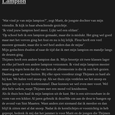
Lampion
‘Wat vind je van mijn lampion?’, zegt Marit, de jongste dochter van mijn
vriendin. Ik kijk in haar afwachtende gezichtje.
‘Ik vind jouw lampion heel mooi. Lijkt wel een olifant’.
‘Op school heb ik een lampion gemaakt, maar die is mislukt. Het ging wel goed
maar met het verven ging het fout en nu is hij lelijk. Fleur heeft een veel
mooiere gemaakt, maar die is wel heel anders dan de mijne’.
Mijn gedachten dwalen af naar de tijd dat ik met mijn lampion en mandje langs
de deuren ging.
Thijmen heeft een andere lampion dan ik. Mijn broertje zit twee klassen lager
en elke juf heeft een andere lampion verzonnen. Ik vind mijn lampion mooier
maar zeg tegen hem dat die van hem de allermooiste is die ik ooit heb gezien.
Daarna gaan we naar buiten. Bij elke open voordeur zingt Thijmen zo hard als
hij kan. We halen veel snoep op. Als we thuis zijn verdelen we het snoep en
bergen het op in een koektrommel. Daar kunnen we wel even mee voort. Wel
drie hele weken, roept Thijmen met een mond vol kruidnoten.
Als ik thuis ben haal ik mijn lampion uit de kast. Het is een uitvouwbare in de
vorm van een kikker. Al jaren gebruik ik dezelfde om aan de deur te hangen op
de avond van Sint Maarten. Want anders ziet niemand dat ik meedoe en dan
blijf ik zitten met al dat snoep. Nadat ik de kerstlichtjes er voorzichtig in heb
gepropt, bedenk ik mij dat het jammer is voor Marit en de jongen die Thijmen