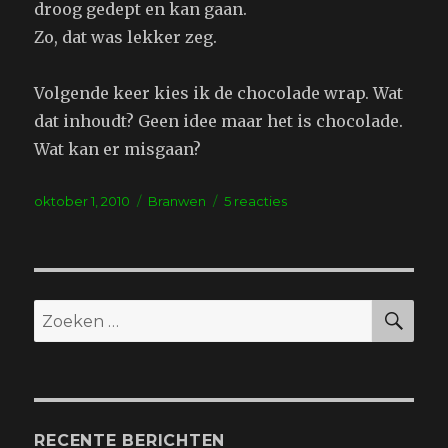
droog gedept en kan gaan.
Zo, dat was lekker zeg.
Volgende keer kies ik de chocolade wrap. Wat
dat inhoudt? Geen idee maar het is chocolade.
Wat kan er misgaan?
Geplaatst
Tags
op
oktober 1, 2010
Branwen
5 reacties
op
Mysterieuze
Saffraan
ZO
Zoeken
naar:
RECENTE BERICHTEN