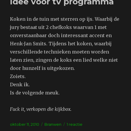
Idee voor tv programma
Koken in de tuin met sterren op ijs. Waarbij de
jury bestaat uit 2 chefkoks waarvan 1 met
onverstaanbaar doch interessant accent en
Henk-Jan Smits. Tijdens het koken, waarbij
verschillende technieken moeten worden
laten zien, zingen de koks een lied welke niet
door hunzelf is uitgekozen.
Zoiets.
Denk ik.
Is de volgende meuk.
Fuck it, verkopen die kijkbox.
Geplaatst
Tags
op
oktober 11, 2010
Branwen
1 reactie
op
Idee