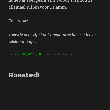
Ik heb al 1 sergeant en 2 Woody’s. Ik zou ze
allemaal ruilen voor 1 Hamm.
Echt waar.
Touwtje door zijn kont maakt deze big een leuke
telefoonhanger.
Geplaatst
Tags
op
oktober 29, 2010
Branwen
6 reacties
op
Speeltjes
Roasted!