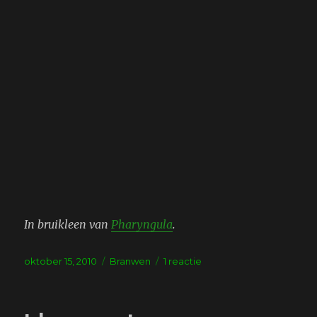
In bruikleen van
Pharyngula
.
Geplaatst
Tags
op
oktober 15, 2010
Branwen
1 reactie
op
Roasted!