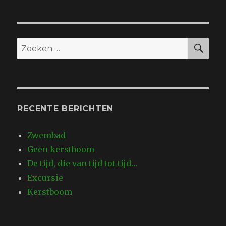
tijd,
die
van
tijd
ZO
Zoeken
tot
naar:
tijd…
RECENTE BERICHTEN
Zwembad
Geen kerstboom
De tijd, die van tijd tot tijd…
Excursie
Kerstboom