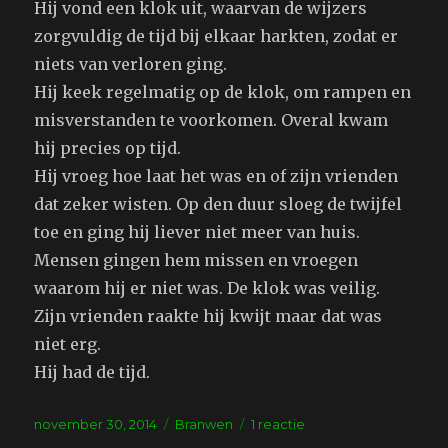
Hij vond een klok uit, waarvan de wijzers
zorgvuldig de tijd bij elkaar harkten, zodat er
niets van verloren ging.
Hij keek regelmatig op de klok, om rampen en
misverstanden te voorkomen. Overal kwam
hij precies op tijd.
Hij vroeg hoe laat het was en of zijn vrienden
dat zeker wisten. Op den duur sloeg de twijfel
toe en ging hij liever niet meer van huis.
Mensen gingen hem missen en vroegen
waarom hij er niet was. De klok was veilig.
Zijn vrienden raakte hij kwijt maar dat was
niet erg.
Hij had de tijd.
Geplaatst
Tags
op
november 30, 2014
Branwen
1 reactie
op
De