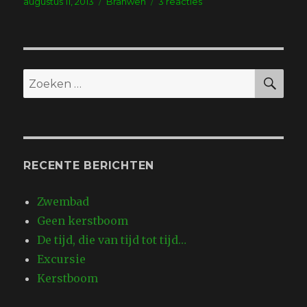
Geplaatst
Tags
op
augustus 11, 2013
Branwen
3 reacties
op
Victoria’s
geheime
toilet
ontdekt…
ZO
Zoeken
naar:
RECENTE BERICHTEN
Zwembad
Geen kerstboom
De tijd, die van tijd tot tijd…
Excursie
Kerstboom