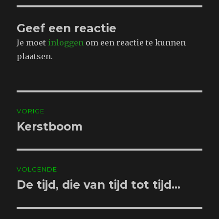
Geef een reactie
Je moet
inloggen
om een reactie te kunnen
plaatsen.
Bericht
VORIGE
navigatie
Kerstboom
Vorig
bericht:
VOLGENDE
De tijd, die van tijd tot tijd…
Volgend
bericht: