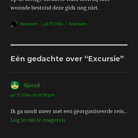
woonde bestond deze gids nog niet.
Auteur
Geplaatst
Tags
Branwen
juli 17, 2014
Branwen
op
Eén gedachte over “Excursie”
Sjoerd
schreef:
juli 17, 2014 om 8:56 pm
Ik ga nooit meer met een georganiseerde reis…
Log in om te reageren