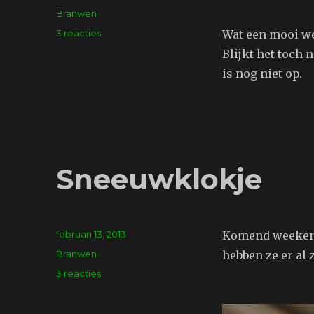
op
Tags
Branwen
op
3 reacties
Wat een mooi we
Lekker
Blijkt het toch
weertje
is nog niet op.
Sneeuwklokje
Geplaatst
februari 13, 2013
Komend weekend 
op
Tags
Branwen
hebben ze er al z
op
3 reacties
Sneeuwklokje