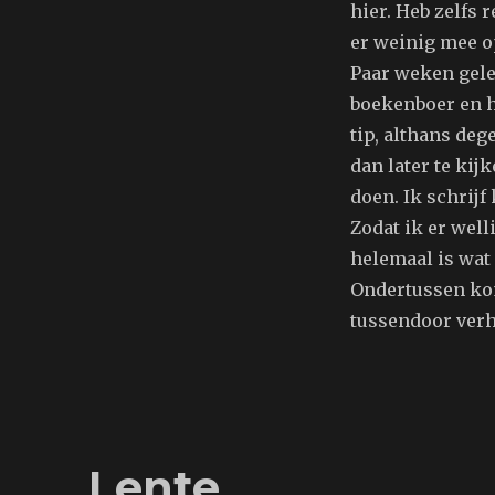
hier. Heb zelfs
er weinig mee o
Paar weken gele
boekenboer en h
tip, althans deg
dan later te kij
doen. Ik schrijf
Zodat ik er well
helemaal is wat
Ondertussen kom 
tussendoor verh
Lente