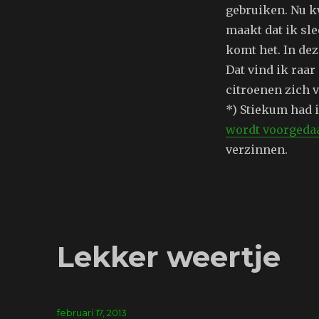
gebruiken. Nu k
maakt dat ik sle
komt het. In dez
Dat vind ik raar
citroenen zich 
*) Stiekum had 
wordt voorgeda
verzinnen.
Lekker weertje
Geplaatst
februari 17, 2013