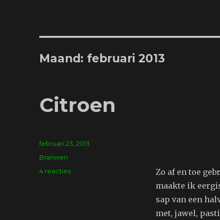
Maand:
februari 2013
Citroen
Geplaatst
februari 23, 2013
op
Tags
Branwen
op
4 reacties
Zo af en toe geb
Citroen
maakte ik eergi
sap van een halv
met, jawel, past