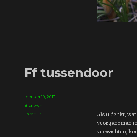
Ff tussendoor
Geplaatst
februari 10, 2013
op
Tags
Branwen
op
1 reactie
Als u denkt, wat
Ff
voorgenomen mee
tussendoor
verwachten, komt