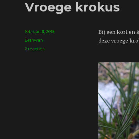
Vroege krokus
Geplaatst
februari 11, 2013
Bij een kort en 
op
Tags
Branwen
deze vroege kro
op
2 reacties
Vroege
krokus