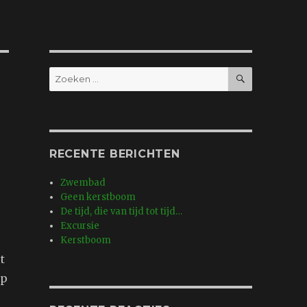
ZOEKEN
Zoeken
naar:
RECENTE BERICHTEN
Zwembad
Geen kerstboom
De tijd, die van tijd tot tijd…
Excursie
Kerstboom
t
ep