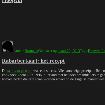
Hoopvol
Auteur
Branwen
Geplaatst op
maart 20, 2013
Tags
Branwen
2 
Rabarbertaart: het recept
De
taart van gisteren
was een succes. Alle aanwezige proefpanelleden w
kookboek kocht ik in 1996 in Ierland met het doel om thuis Iers te gaa
hoeveelheden die erin staan worden zowel op de Engelse manier weerg