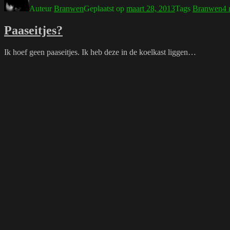
Auteur
Branwen
Geplaatst op
maart 28, 2013
Tags
Branwen
4 
Paaseitjes?
Ik hoef geen paaseitjes. Ik heb deze in de koelkast liggen…