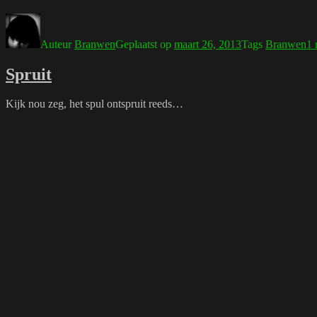
Auteur
Branwen
Geplaatst op
maart 26, 2013
Tags
Branwen
1 
Spruit
Kijk nou zeg, het spul ontspruit reeds…