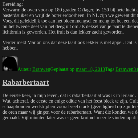
Bereiding:
Verwarm de oven voor op 180 graden C (lager, bv 150 bij hete lucht 
basterdsuiker en wrijf de boter erdoorheen. In NL zijn we gewent dit 
Voeg dit geleidelijk toe aan het bloemmengsel en meng tot het een deeg
nu het tweede deel van het deeg uit om als deksel van je taart te die
lichtbruin is geworden. Het fruit is dan lekker zacht geworden.
Verder meld Marion ons dat deze taart ook lekker is met appel. Dat is
hebben.
Auteur
Branwen
Geplaatst op
maart 18, 2013
Tags
Branwen
3 
Rabarbertaart
De eerste keer, in mijn leven, dat ik rabarbertaart at was ik in Ierlan
Wat, achteraf, de eerste en enige editie van het feest bleek te zijn. 
schaaphonden wedstrijd en vooral veel crack (gezelligheid op zijn Ie
de oren maar wij gingen voor de rabarbertaart. Want die konden we del
gemaakt. Vijf minuten later was er geen kruimel meer te vinden op dit