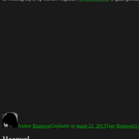
Auteur
Branwen
Geplaatst op
maart 21, 2013
Tags
Branwen
3 