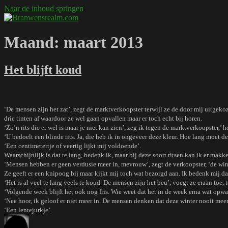
Naar de inhoud springen
Branwensrealm.com
Ni mar a shiltear a bhitear
Maand:
maart 2013
Het blijft koud
‘De mensen zijn het zat’, zegt de marktverkoopster terwijl ze de door mij uitgekoz
drie tinten af waardoor ze wel gaan opvallen maar er toch echt bij horen.
‘Zo’n rits die er wel is maar je niet kan zien’, zeg ik tegen de marktverkoopster,’ h
‘U bedoelt een blinde rits. Ja, die heb ik in ongeveer deze kleur. Hoe lang moet de 
‘Een centimetertje of veertig lijkt mij voldoende’.
Waarschijnlijk is dat te lang, bedenk ik, maar bij deze soort ritsen kan ik er makkel
‘Mensen hebben er geen verdusie meer in, mevrouw’, zegt de verkoopster, ‘de winte
Ze geeft er een knipoog bij maar kijkt mij toch wat bezorgd aan. Ik bedenk mij dat
‘Het is al veel te lang veels te koud. De mensen zijn het beu’, voegt ze eraan toe, 
‘Volgende week blijft het ook nog fris. Wie weet dat het in de week erna wat opwa
‘Nee hoor, ik geloof er niet meer in. De mensen denken dat deze winter nooit mee
‘Een lentejurkje’.