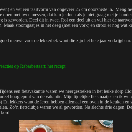
oven) en vet een taartvorm van ongeveer 25 cm doorsnede in. Meng het
te doen met twee messen, dat kan je doen als je niet graag met je hande
 is geworden. Deel dit in twee. Rol een deel uit en vul hier de taartvo
nen. Maak stoomgaatjes in het deeg (met een vork) en strooi er nog wat 
 goed nieuws voor de lekkerbek want die zijn het hele jaar verkrijgbaa
reacties
op Rabarbertaart: het recept
d. Tijdens een fietsvakantie waren we neergestreken in het leuke dorp Clo
Cultureel hoogtepunt van de vakantie. Mijn tijdelijke fietsmaatjes en ik
rs) En lekkers want de Ieren hebben allemaal een oven in de keuken en 
en. Zo’n fietsclubje waren we al geworden. Na slechts drie dagen. De ta
 bord.