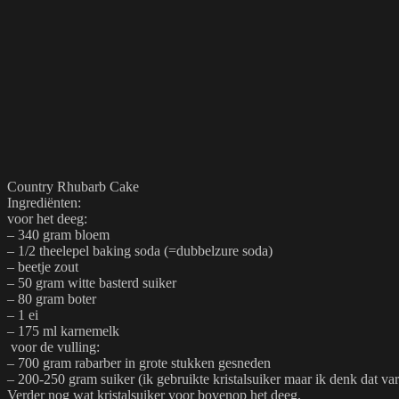
Country Rhubarb Cake
Ingrediënten:
voor het deeg:
– 340 gram bloem
– 1/2 theelepel baking soda (=dubbelzure soda)
– beetje zout
– 50 gram witte basterd suiker
– 80 gram boter
– 1 ei
– 175 ml karnemelk
voor de vulling:
– 700 gram rabarber in grote stukken gesneden
– 200-250 gram suiker (ik gebruikte kristalsuiker maar ik denk dat vari
Verder nog wat kristalsuiker voor bovenop het deeg.