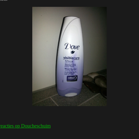
reacties
op Doucheschuim