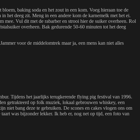
 bloem, baking soda en het zout in een kom. Voeg hieraan toe de
n in het deeg zit. Meng in een andere kom de karnemelk met het ei.
rm mee. Vul dit met de rabarber en strooi hier de suiker overheen. Rol
kristalsuiker overheen. Bak gedurende 50-60 minuten tot het deeg
r. Jammer voor de middelomtrek maar ja, een mens kan niet alles
nbur. Tijdens het jaarlijks terugkerende flying pig festival van 1996.
 werden getrakteerd op folk muziek, lokaal gebrouwen whiskey, een
zijn niet bang deze te gebruiken. De scones en cakes vlogen ons om
art was bijzonder lekker. Ik heb er, nog net op tijd, een foto van