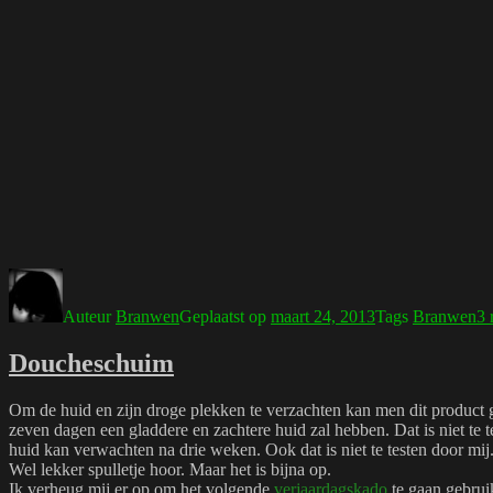
Auteur
Branwen
Geplaatst op
maart 24, 2013
Tags
Branwen
3 
Doucheschuim
Om de huid en zijn droge plekken te verzachten kan men dit product g
zeven dagen een gladdere en zachtere huid zal hebben. Dat is niet te 
huid kan verwachten na drie weken. Ook dat is niet te testen door mi
Wel lekker spulletje hoor. Maar het is bijna op.
Ik verheug mij er op om het volgende
verjaardagskado
te gaan gebrui