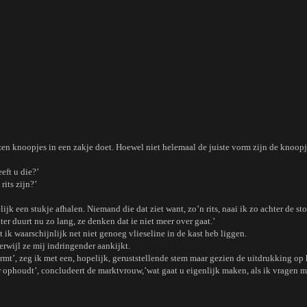
en knoopjes in een zakje doet. Hoewel niet helemaal de juiste vorm zijn de knoopjes
eeft u die?’
rits zijn?’
ijk een stukje afhalen. Niemand die dat ziet want, zo’n rits, naai ik zo achter de sto
r duurt nu zo lang, ze denken dat ie niet meer over gaat.’
 ik waarschijnlijk net niet genoeg vlieseline in de kast heb liggen.
terwijl ze mij indringender aankijkt.
rmt’, zeg ik met een, hopelijk, geruststellende stem maar gezien de uitdrukking op 
r ophoudt’, concludeert de marktvrouw,’wat gaat u eigenlijk maken, als ik vragen 