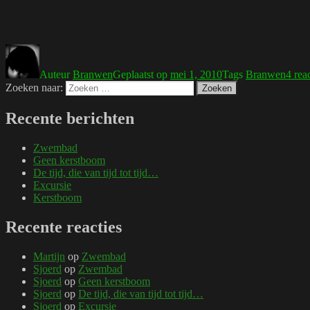
Auteur
Branwen
Geplaatst op
mei 1, 2010
Tags
Branwen
4 rea
Zoeken naar:
Zoeken
Recente berichten
Zwembad
Geen kerstboom
De tijd, die van tijd tot tijd…
Excursie
Kerstboom
Recente reacties
Martijn
op
Zwembad
Sjoerd
op
Zwembad
Sjoerd
op
Geen kerstboom
Sjoerd
op
De tijd, die van tijd tot tijd…
Sjoerd
op
Excursie