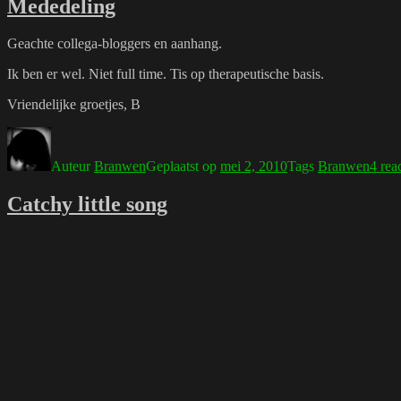
Mededeling
Geachte collega-bloggers en aanhang.
Ik ben er wel. Niet full time. Tis op therapeutische basis.
Vriendelijke groetjes, B
Auteur
Branwen
Geplaatst op
mei 2, 2010
Tags
Branwen
4 rea
Catchy little song