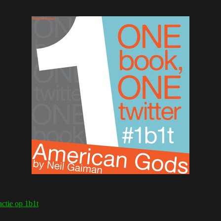
actie
op 1b1t