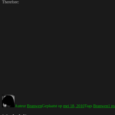
Therefore:
Auteur
Branwen
Geplaatst op
mei 18, 2010
Tags
Branwen
1 re