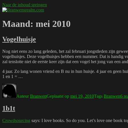
Naar de inhoud springen
Branwensrealm.com
Ni mar a shiltear a bhitear
Maand:
mei 2010
Vogelhuisje
Nog niet eens zo lang geleden, het zal februari jongstleden zijn gew
vogelhuisjes. Deze vogelhuisjes hebben een nummer. Dat is handig vo
zal tenslotte niet de eerste keer zijn dat een vogel het jong van een a
4 jaar. Zo lang wonen vriend en B nu in hun huisje. 4 jaar en geen h
1 en 1 = …
Auteur
Branwen
Geplaatst op
mei 19, 2010
Tags
Branwen
6 re
1b1t
Crowdsourcing
says: I love books. So do you. Let’s love one book to