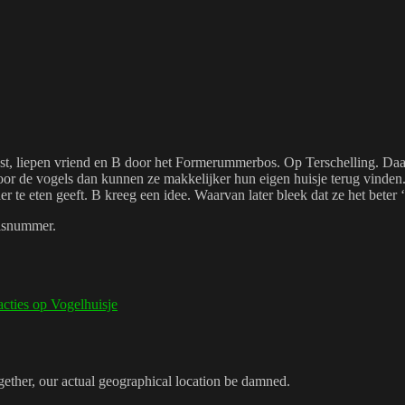
eest, liepen vriend en B door het Formerummerbos. Op Terschelling. Daar
or de vogels dan kunnen ze makkelijker hun eigen huisje terug vinden
nder te eten geeft. B kreeg een idee. Waarvan later bleek dat ze het bet
uisnummer.
acties
op Vogelhuisje
gether, our actual geographical location be damned.