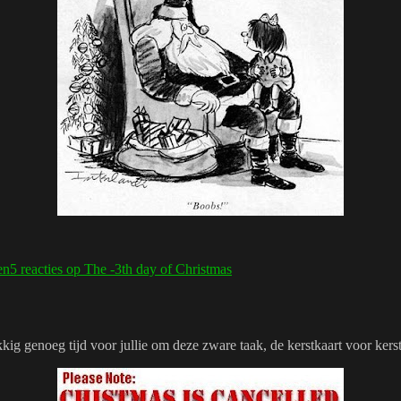
en
5 reacties
op The -3th day of Christmas
kkig genoeg tijd voor jullie om deze zware taak, de kerstkaart voor kers