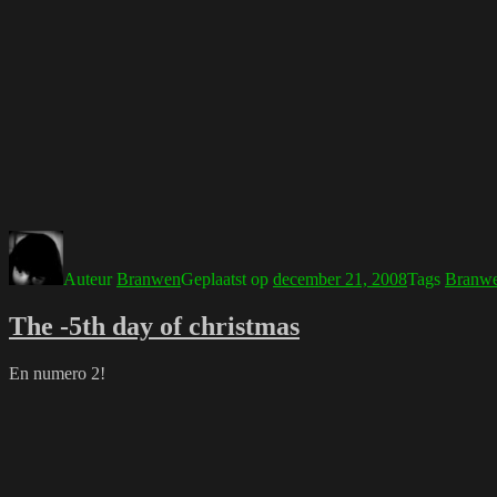
Auteur
Branwen
Geplaatst op
december 21, 2008
Tags
Branw
The -5th day of christmas
En numero 2!