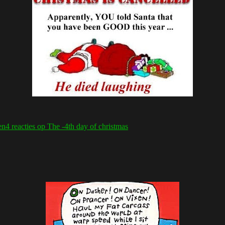
en
4 reacties
op The -4th day of christmas