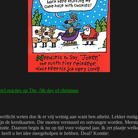
en
3 reacties
op The -5th day of christmas
ie wellicht weten doe ik er vrij weinig aan want ben atheïst. Lekker rus
ijn de kerstkaarten. Die moeten verstuurd en ontvangen worden. Meestal z
ratie. Daarom begin ik nu op tijd voor volgend jaar. Ik zet plaatje we
en heeft u het idee meegeholpen te hebben. Deal? Komtie: