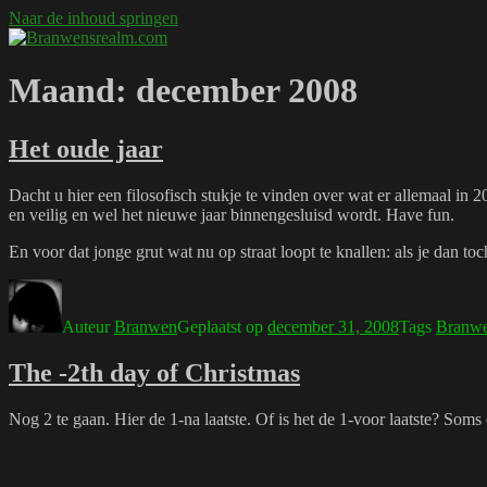
Naar de inhoud springen
Branwensrealm.com
Ni mar a shiltear a bhitear
Maand:
december 2008
Het oude jaar
Dacht u hier een filosofisch stukje te vinden over wat er allemaal in
en veilig en wel het nieuwe jaar binnengesluisd wordt. Have fun.
En voor dat jonge grut wat nu op straat loopt te knallen: als je dan 
Auteur
Branwen
Geplaatst op
december 31, 2008
Tags
Branw
The -2th day of Christmas
Nog 2 te gaan. Hier de 1-na laatste. Of is het de 1-voor laatste? Soms 