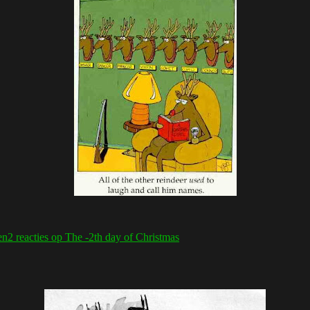
en
2 reacties
op The -2th day of Christmas