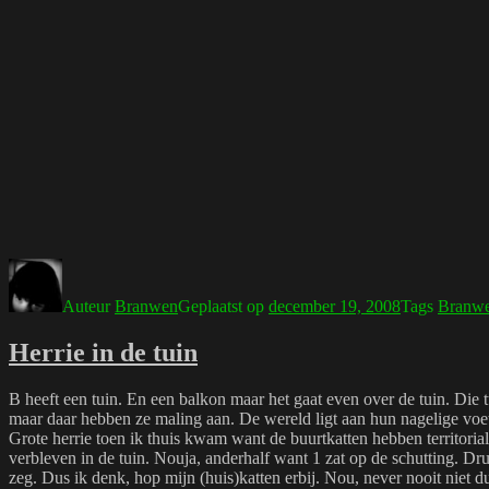
Auteur
Branwen
Geplaatst op
december 19, 2008
Tags
Branw
Herrie in de tuin
B heeft een tuin. En een balkon maar het gaat even over de tuin. Die
maar daar hebben ze maling aan. De wereld ligt aan hun nagelige voet
Grote herrie toen ik thuis kwam want de buurtkatten hebben territori
verbleven in de tuin. Nouja, anderhalf want 1 zat op de schutting. Dr
zeg. Dus ik denk, hop mijn (huis)katten erbij. Nou, never nooit niet d