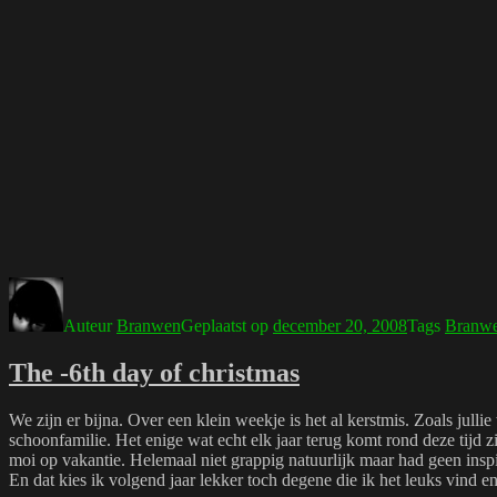
Auteur
Branwen
Geplaatst op
december 20, 2008
Tags
Branw
The -6th day of christmas
We zijn er bijna. Over een klein weekje is het al kerstmis. Zoals jull
schoonfamilie. Het enige wat echt elk jaar terug komt rond deze tijd z
moi op vakantie. Helemaal niet grappig natuurlijk maar had geen inspi
En dat kies ik volgend jaar lekker toch degene die ik het leuks vind 