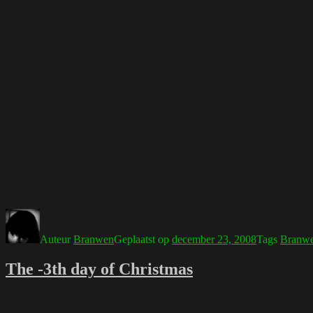
Auteur
Branwen
Geplaatst op
december 23, 2008
Tags
Branw
The -3th day of Christmas