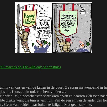
en
3 reacties
op The -6th day of christmas
 tuin is van ons en van de katten in de buurt. Ze staan niet genoemd i
jes dus is onze tuin ook van hen, vinden ze.
ale driften. Mijn poesebeesten schrokken ervan en haasten zich toen na
ukte drukte want die tuin is van hun. Van de een en van de ander dan he
us. Geen van beiden naar buiten te krijgen. Met geen stok nie.