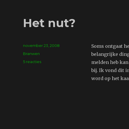
Het nut?
Geplaatst
november 23, 2008
Soms ontgaat het
op
Tags
Branwen
belangrijke din
op
5 reacties
melden heb kan 
Het
bij. Ik vond dit
nut?
word op het kaar