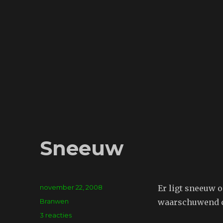
Sneeuw
Geplaatst
november 22, 2008
Er ligt sneeuw o
op
Tags
Branwen
waarschuwend c
op
3 reacties