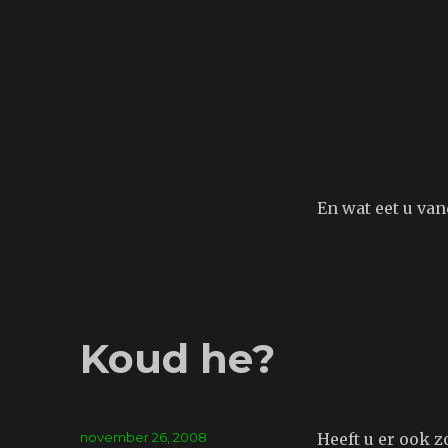
En wat eet u va
Koud he?
Geplaatst
november 26, 2008
Heeft u er ook z