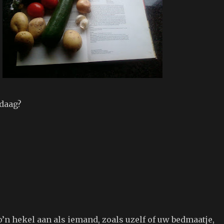
ndaag?
o’n hekel aan als iemand, zoals uzelf of uw bedmaatje,