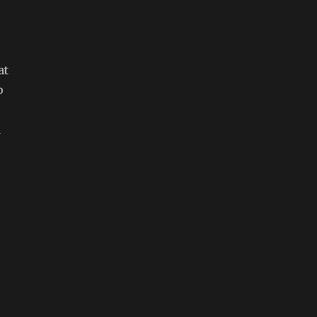
at
p
n