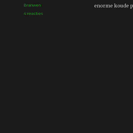
op
Tags
Branwen
enorme koude p
op
4 reacties
Koud
he?