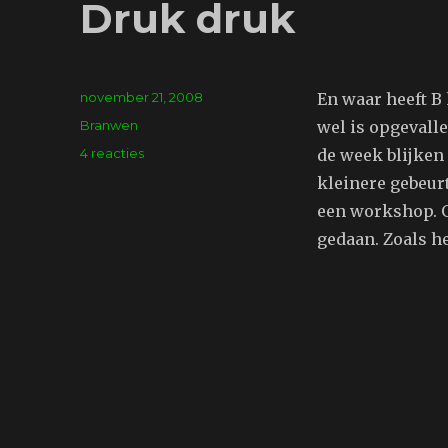
Druk druk
Geplaatst
november 21, 2008
En waar heeft B 
op
Tags
Branwen
wel is opgevall
op
4 reacties
de week blijken
Druk
kleinere gebeurt
druk
een workshop. G
gedaan. Zoals he