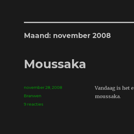
Maand:
november 2008
Moussaka
Geplaatst
november 28, 2008
Vandaag is het 
op
Tags
Branwen
moussaka.
op
9 reacties
Moussaka