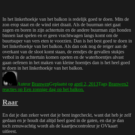
In het linkerhoekje van het balkon is redelijk goed te doen. Mits de
zon erop staat en de wind niet draait. Als de buurman niet gaat
zagen en boren in zijn achtertuin en de andere buurman zijn honden
binnen laat spelen en er geen vrachtwagen langs komt om de
buurtsuper van vers eten te voorzien. Dan is het best goed te doen in
het linkerhoekje van het balkon. Als dan ook nog de reiger aan de
overkant van de sloot komt staan, de eendjes de gevallen stukjes
vetbol in de achtertuin komen opeten en de waterhoentjes alvast
gaan oefenen in het maken van kleine hoentjes dan is het heel goed
te doen in het linkerhoekje van het balkon.
Auteur
Branwen
Geplaatst op
april 2, 2013
Tags
Branwen
2
reacties
op Een zonnige dag op het balkon.
Raar
En dat je dan zeker weet dat je bent ingecheckt, want dat heb je zelf
gedaan en je houdt dat altijd heel goed in de gaten, en dat je dan
toch zenuwachtig wordt als de kaartjescontroleur je OVkaart
uitleest.