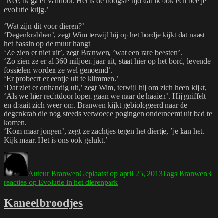
‘Nee, ik ga er vandoor. Het is de hoogste tijd dat ik ook een beetje
evolutie krijg.’
‘Wat zijn dit voor dieren?’
‘Degenkrabben’, zegt Wim terwijl hij op het bordje kijkt dat naast
het bassin op de muur hangt.
‘Ze zien er niet uit’, zegt Branwen, ’wat een rare beesten’.
‘Zo zien ze er al 360 miljoen jaar uit, staat hier op het bord, levende
fossielen worden ze wel genoemd’.
‘Er probeert er eentje uit te klimmen.’
‘Dat ziet er onhandig uit,’ zegt Wim, terwijl hij om zich heen kijkt,
‘Als we hier rechtdoor lopen gaan we naar de haaien’. Hij gniffelt
en draait zich weer om. Branwen kijkt gebiologeerd naar de
degenkrab die nog steeds verwoede pogingen onderneemt uit bad te
komen.
‘Kom maar jongen’, zegt ze zachtjes tegen het diertje, ’je kan het.
Kijk maar. Het is ons ook gelukt.’
Auteur
Branwen
Geplaatst op
april 25, 2013
Tags
Branwen
3
reacties
op Evolutie in het dierenpark
Kaneelbroodjes