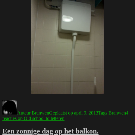
Auteur
Branwen
Geplaatst op
april 9, 2013
Tags
Branwen
4
reacties
op Old school toiletteren
Een zonnige dag op het balkon.