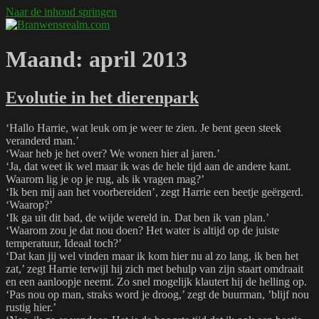
Naar de inhoud springen
Branwensrealm.com
Ni mar a shiltear a bhitear
Maand:
april 2013
Evolutie in het dierenpark
‘Hallo Harrie, wat leuk om je weer te zien. Je bent geen steek
veranderd man.’
‘Waar heb je het over? We wonen hier al jaren.’
‘Ja, dat weet ik wel maar ik was de hele tijd aan de andere kant.
Waarom lig je op je rug, als ik vragen mag?’
‘Ik ben mij aan het voorbereiden’, zegt Harrie een beetje geërgerd.
‘Waarop?’
‘Ik ga uit dit bad, de wijde wereld in. Dat ben ik van plan.’
‘Waarom zou je dat nou doen? Het water is altijd op de juiste
temperatuur, Ideaal toch?’
‘Dat kan jij wel vinden maar ik kom hier nu al zo lang, ik ben het
zat,’ zegt Harrie terwijl hij zich met behulp van zijn staart omdraait
en een aanloopje neemt. Zo snel mogelijk klautert hij de helling op.
‘Pas nou op man, straks word je droog,’ zegt de buurman, ’blijf nou
rustig hier.’