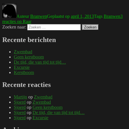
Auteur
Branwen
Geplaatst op
april 1, 2013
Tags
Branwen
3
reacties
op Raar
Zoeken naar:
Zoeken
Recente berichten
Zwembad
Geen kerstboom
De tijd, die van tijd tot tijd…
Excursie
Kerstboom
Recente reacties
Martijn
op
Zwembad
Sjoerd
op
Zwembad
Sjoerd
op
Geen kerstboom
Sjoerd
op
De tijd, die van tijd tot tijd…
Sjoerd
op
Excursie