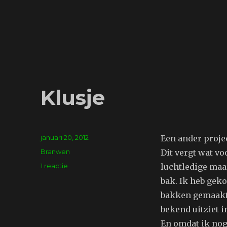
Klusje
Geplaatst
januari 20, 2012
Een ander projec
op
Tags
Branwen
Dit vergt wat vo
op
1 reactie
luchtledige maar
Klusje
bak. Ik heb geko
bakken gemaakt 
bekend uitziet 
En omdat ik nog