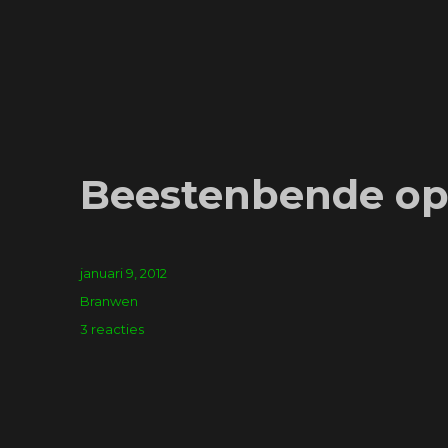
Beestenbende op
Geplaatst
januari 9, 2012
op
Tags
Branwen
op
3 reacties
Beestenbende
op
het
balkon