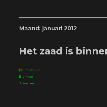
Maand:
januari 2012
Het zaad is binne
Geplaatst
januari 25, 2012
op
Tags
Branwen
op
3 reacties
Het
zaad
is
binnen