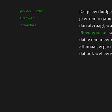
Geplaatst
januari 13, 2012
Dat je een budge
op
Tags
Branwen
je er dan in janu
op
2 reacties
dan afvraagt, wa
Spinner
Ploesiepoesie
zo
en
dat je dan meer 
het
zwerfpoesie
allemaal, erg in
dat ook wel een