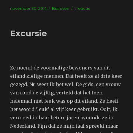
Geplaatst
Tags
op
november 30, 2014
Branwen
1 reactie
op
De
tijd,
die
Excursie
van
tijd
tot
tijd…
Ze noemt de voormalige bewoners van dit
eiland zielige mensen. Dat heeft ze al drie keer
gezegd. Nu weet ik het wel. De gids, een vrouw
van rond de vijftig, verteld dat het toen
helemaal niet leuk was op dit eiland. Ze heeft
het woord ‘leuk’ al vijf keer gebruikt. Ooit, ik
vermoed in haar betere jaren, woonde ze in
Nederland. Fijn dat ze mijn taal spreekt maar