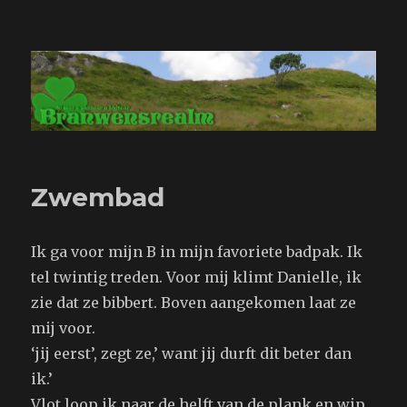
Branwensrealm.com
Zwembad
Ik ga voor mijn B in mijn favoriete badpak. Ik
tel twintig treden. Voor mij klimt Danielle, ik
zie dat ze bibbert. Boven aangekomen laat ze
mij voor.
‘jij eerst’, zegt ze,’ want jij durft dit beter dan
ik.’
Vlot loop ik naar de helft van de plank en wip