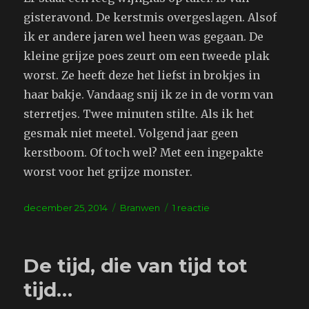
gisteravond. De kerstmis overgeslagen. Alsof
ik er andere jaren wel heen was gegaan. De
kleine grijze poes zeurt om een tweede plak
worst. Ze heeft deze het liefst in brokjes in
haar bakje. Vandaag snij ik ze in de vorm van
sterretjes. Twee minuten stilte. Als ik het
gesmak niet meetel. Volgend jaar geen
kerstboom. Of toch wel? Met een ingepakte
worst voor het grijze monster.
Geplaatst
Tags
op
december 25, 2014
Branwen
1 reactie
op
Geen
kerstboom
De tijd, die van tijd tot
tijd…