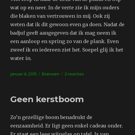
wat op en neer. In de verte zie ik mijn ouders
die blaken van vertrouwen in mij. Ook zij
weten dat ik dit gewoon even ga doen. Nadat de
badjuf geeft aangegeven dat ik mag neem ik
een aanloop en spring zo van de plank. Even
zweef ik en iedereen ziet het. Soepel glij ik het
water in.
Geplaatst
Tags
op
januari 6, 2015
Branwen
2 reacties
op
Zwembad
Geen kerstboom
Zo’n gezellige boom benadrukt de
eenzaamheid. Er ligt geen enkel cadeau onder.
Er staat een leeg wijnglas op tafel. Is van