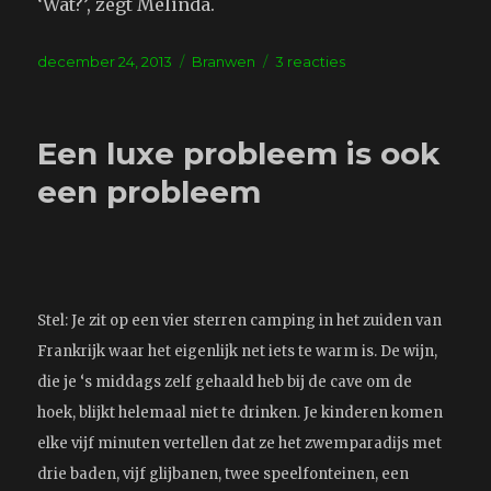
‘Wat?’, zegt Melinda.
Geplaatst
Tags
op
december 24, 2013
Branwen
3 reacties
op
Kerstboom
Een luxe probleem is ook
een probleem
Stel: Je zit op een vier sterren camping in het zuiden van
Frankrijk waar het eigenlijk net iets te warm is. De wijn,
die je ‘s middags zelf gehaald heb bij de cave om de
hoek, blijkt helemaal niet te drinken. Je kinderen komen
elke vijf minuten vertellen dat ze het zwemparadijs met
drie baden, vijf glijbanen, twee speelfonteinen, een