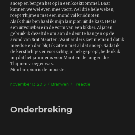
snoep en bergen het op in een koektrommel. Daar
kunnen we wel even mee voort. Wel drie hele weken,
roept Thijmen met een mond vol kruidnoten.
Als ik thuis ben haal ik mijn lampion uit de kast. Het is
een uitvouwbare in de vorm van een kikker. Al jaren
gebruik ik dezelfde om aan de deur te hangen op de
avond van Sint Maarten. Want anders ziet niemand dat ik
meedoe en dan blijf ik zitten met al dat snoep. Nadat ik
de kerstlichtjes er voorzichtig in heb gepropt, bedenk ik
mij dat het jammer is voor Marit en de jongen die
Thijmen vroeger was.
Mijn lampion is de mooiste.
Geplaatst
Tags
op
november 13, 2013
Branwen
1 reactie
op
Lampion
Onderbreking