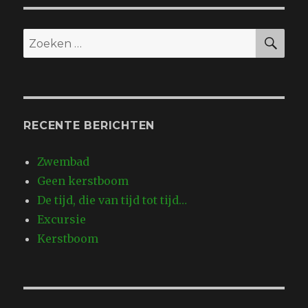
DE
PAGI
NA
ZO
Zoeken
naar:
RECENTE BERICHTEN
Zwembad
Geen kerstboom
De tijd, die van tijd tot tijd…
Excursie
Kerstboom