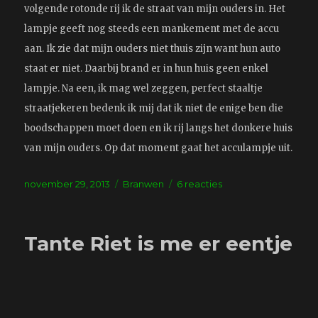
volgende rotonde rij ik de straat van mijn ouders in. Het
lampje geeft nog steeds een mankement met de accu
aan. Ik zie dat mijn ouders niet thuis zijn want hun auto
staat er niet. Daarbij brand er in hun huis geen enkel
lampje. Na een, ik mag wel zeggen, perfect staaltje
straatjekeren bedenk ik mij dat ik niet de enige ben die
boodschappen moet doen en ik rij langs het donkere huis
van mijn ouders. Op dat moment gaat het acculampje uit.
Geplaatst
Tags
op
november 29, 2013
Branwen
6 reacties
op
Handige
ouders
Tante Riet is me er eentje