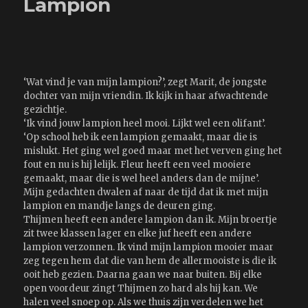
Lampion
me
er
eentje
‘Wat vind je van mijn lampion?’, zegt Marit, de jongste
dochter van mijn vriendin. Ik kijk in haar afwachtende
gezichtje.
‘Ik vind jouw lampion heel mooi. Lijkt wel een olifant’.
‘Op school heb ik een lampion gemaakt, maar die is
mislukt. Het ging wel goed maar met het verven ging het
fout en nu is hij lelijk. Fleur heeft een veel mooiere
gemaakt, maar die is wel heel anders dan de mijne’.
Mijn gedachten dwalen af naar de tijd dat ik met mijn
lampion en mandje langs de deuren ging.
Thijmen heeft een andere lampion dan ik. Mijn broertje
zit twee klassen lager en elke juf heeft een andere
lampion verzonnen. Ik vind mijn lampion mooier maar
zeg tegen hem dat die van hem de allermooiste is die ik
ooit heb gezien. Daarna gaan we naar buiten. Bij elke
open voordeur zingt Thijmen zo hard als hij kan. We
halen veel snoep op. Als we thuis zijn verdelen we het