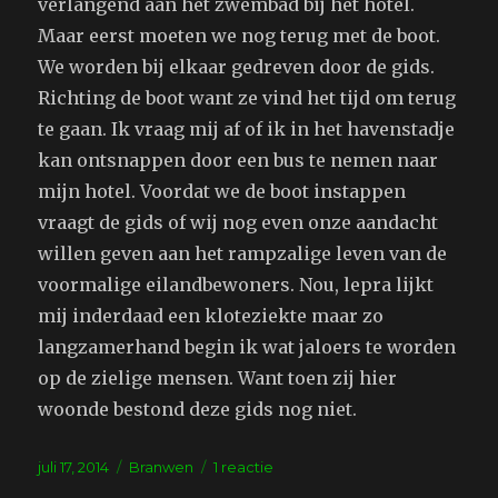
verlangend aan het zwembad bij het hotel.
Maar eerst moeten we nog terug met de boot.
We worden bij elkaar gedreven door de gids.
Richting de boot want ze vind het tijd om terug
te gaan. Ik vraag mij af of ik in het havenstadje
kan ontsnappen door een bus te nemen naar
mijn hotel. Voordat we de boot instappen
vraagt de gids of wij nog even onze aandacht
willen geven aan het rampzalige leven van de
voormalige eilandbewoners. Nou, lepra lijkt
mij inderdaad een kloteziekte maar zo
langzamerhand begin ik wat jaloers te worden
op de zielige mensen. Want toen zij hier
woonde bestond deze gids nog niet.
Geplaatst
Tags
op
juli 17, 2014
Branwen
1 reactie
op
Excursie