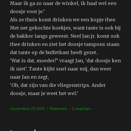
Maar ik ga zo naar de winkel, ik haal wel een
doosje voor je.’
Als ze thuis komt drinken we een kopje thee.
Met net gekochte koekjes, want tante is ook bij
de bakker langs geweest. Neef Jan jr. komt ook
thee drinken en ziet het doosje tampons staan
dat tante op de buffetkast heeft gezet.
‘Wat is dat, moeder?’ vraagt Jan, ‘dat doosje ken
ik niet’. Tante kijkt snel naar mij, dan weer
naar Jan en zegt,
‘Oh, dat zijn van die vliegenstrips. Ander
doosje, maar je weet het wel.’
Geplaatst
Tags
op
november 27, 2013
Branwen
2 reacties
op
Tante
Riet
is