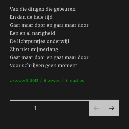
Van die dingen die gebeuren
En dan de hele tijd
Gaat maar door en gaat maar door
Een en al narigheid
De lichtpuntjes onderwijl
Zijn niet mijmerlang
Gaat maar door en gaat maar door
Voor schrijven geen moment
Geplaatst
Tags
op
oktober 9, 2013
Branwen
3 reacties
op
Onderbreking
Berichten
PAGINA
1
VOL
navigatie
GEN