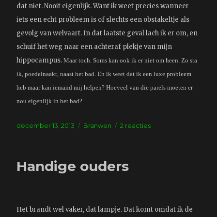
dat niet. Nooit eigenlijk. Want ik weet precies wanneer
iets een echt probleem is of slechts een obstakeltje als
gevolg van welvaart. In dat laatste geval lach ik er om, en
schuif het weg naar een achteraf plekje van mijn
hippocampus.
Maar toch. Soms kan ook ik er niet om heen. Zo sta
ik, poedelnaakt, naast het bad. En ik weet dat ik een luxe probleem
heb maar kan iemand mij helpen? Hoeveel van die parels moeten er
nou eigenlijk in het bad?
Geplaatst
Tags
op
december 13, 2013
Branwen
2 reacties
op
Een
luxe
probleem
Handige ouders
is
ook
een
probleem
Het brandt wel vaker, dat lampje. Dat komt omdat ik de