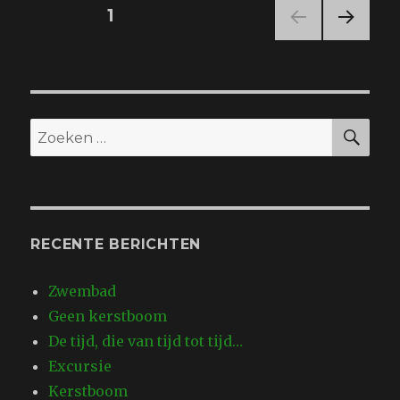
kop
Berichten
PAGINA
1
VOL
navigatie
GEN
DE
PAGI
NA
ZO
Zoeken
naar:
RECENTE BERICHTEN
Zwembad
Geen kerstboom
De tijd, die van tijd tot tijd…
Excursie
Kerstboom