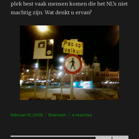
plek best vaak mensen komen die het NL’s niet
machtig zijn. Wat denkt u ervan?
Geplaatst
Tags
op
februari 15, 2009
Branwen
4 reacties
op
Bord
voor
de