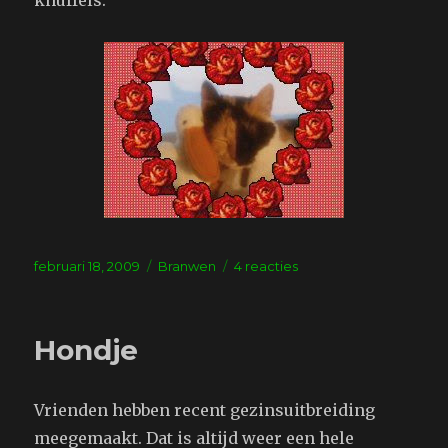
Geplaatst
Tags
op
februari 18, 2009
Branwen
4 reacties
op
Pelikaan
Hondje
Vrienden hebben recent gezinsuitbreiding
meegemaakt. Dat is altijd weer een hele