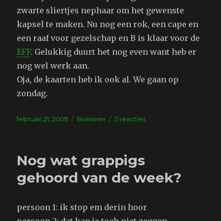
zwarte sliertjes nephaar om het gewenste
kapsel te maken. Nu nog een rok, een cape en
een raaf voor gezelschap en B is klaar voor de
EFF
. Gelukkig duurt het nog even want heb er
nog wel werk aan.
Oja, de kaarten heb ik ook al. We gaan op
zondag.
Geplaatst
Tags
op
februari 21, 2009
Branwen
2 reacties
op
Gaat
erop
lijken
Nog wat grappigs
gehoord van de week?
persoon 1: ik stop em derin hoor
persoon 2: dat kan je toch niet zeggen