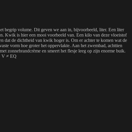
t begrip volume. Dit geven we aan in, bijvoorbeeld, liter. Een liter
n. Kwik is hier een mooi voorbeeld van. Een kilo van deze vloeistof
en dat de dichtheid van kwik hoger is. Om er achter te komen wat de
aste vorm hoe groter het oppervlakte. Aan het zwembad, achttien
 met zonnebrandcrème en smeert het flesje leeg op zijn enorme buik.
je. V ≠ EQ