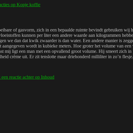
acties
op Kopje koffie
oeibare of gasvorm, zich in een bepaalde ruimte bevindt gebruiken wij he
vloeistoffen kunnen per liter een andere waarde aan kilogrammen hebbe
ggen we dan dat kwik zwaarder is dan water. Een andere manier is zegg
 aangegeven wordt in kubieke meters. Hoe groter het volume van een v
st mij ligt een man met een opvallend groot volume. Hij smeert zich in
eid crème uit. Er zit tenslotte maar driehonderd milliliter in zo’n fles
 een reactie achter
op Inhoud