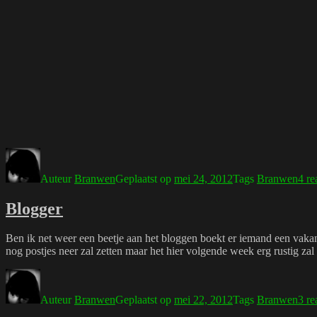
Auteur
Branwen
Geplaatst op
mei 24, 2012
Tags
Branwen
4 re
Blogger
Ben ik net weer een beetje aan het bloggen boekt er iemand een vakanti
nog postjes neer zal zetten maar het hier volgende week erg rustig zal
Auteur
Branwen
Geplaatst op
mei 22, 2012
Tags
Branwen
3 re