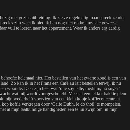
l bezig met gezinsuitbreiding. Ik zie ze regelmatig maar spreek ze niet
precies zijn weet ik niet, ik ben nog niet op kraamvisite geweest.
daar vuil te loeren naar het appartement. Waar ik anders erg aardig
behoefte helemaal niet. Het bestellen van het zwarte goud is een van
land. Zo kan ik in het Frans een Café au lait bestellen terwijl ik nu
onden woonde. Daar zijn heel wat ‘one soy latte, medium, no sugar’
afwacht wat mij wordt voorgeschoteld. Meestal een lekker bakkie pleur
ok mijn wederhelft voorzien van een klein kopje koffieconcentraat
een kop koffie verkregen door ‘Caife Dubh, le do thoil’ te mompelen.
 met al mijn taalkundige handigheden een te lui zwijn om, in mijn