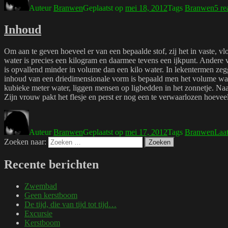
Auteur
Branwen
Geplaatst op
mei 18, 2012
Tags
Branwen
5 re
Inhoud
Om aan te geven hoeveel er van een bepaalde stof, zij het in vaste, vl
water is precies een kilogram en daarmee tevens een ijkpunt. Andere 
is opvallend minder in volume dan een kilo water. In lekentermen ze
inhoud van een driedimensionale vorm is bepaald men het volume wat
kubieke meter water, liggen mensen op ligbedden in het zonnetje. Naa
Zijn vrouw pakt het flesje en perst er nog een te verwaarlozen hoeveelh
Auteur
Branwen
Geplaatst op
mei 17, 2012
Tags
Branwen
Laat
Zoeken naar:
Zoeken
Recente berichten
Zwembad
Geen kerstboom
De tijd, die van tijd tot tijd…
Excursie
Kerstboom