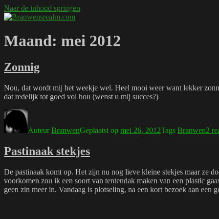
Naar de inhoud springen
Branwensrealm.com
Ni mar a shiltear a bhitear
Maand:
mei 2012
Zonnig
Nou, dat wordt mij het weekje wel. Heel mooi weer want lekker zonni
dat redelijk tot goed vol hou (wenst u mij succes?)
Auteur
Branwen
Geplaatst op
mei 26, 2012
Tags
Branwen
2 re
Pastinaak stekjes
De pastinaak komt op. Het zijn nu nog lieve kleine stekjes maar ze doen
voorkomen zou ik een soort van tentendak maken van een plastic gaas 
geen zin meer in. Vandaag is plotseling, na een kort bezoek aan een 