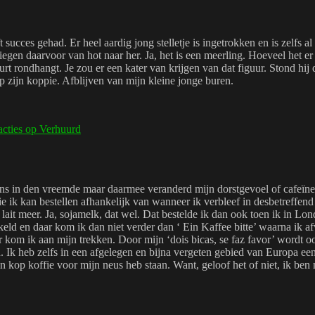
t succes gehad. Er heel aardig jong stelletje is ingetrokken en is zelfs a
egen daarvoor van hot naar her. Ja, het is een meerling. Hoeveel het er 
t rondhangt. Je zou er een kater van krijgen van dat figuur. Stond hij 
 zijn koppie. Afblijven van mijn kleine jonge buren.
acties
op Verhuurd
eens in den vreemde maar daarmee veranderd mijn dorstgevoel of cafeïne 
ie ik kan bestellen afhankelijk van wanneer ik verbleef in desbetreffend 
 lait meer. Ja, sojamelk, dat wel. Dat bestelde ik dan ook toen ik in L
keld en daar kom ik dan niet verder dan ‘ Ein Kaffee bitte’ waarna ik 
r kom ik aan mijn trekken. Door mijn ‘dois bicas, se faz favor’ wordt o
zijn. Ik heb zelfs in een afgelegen en bijna vergeten gebied van Europa 
en kop koffie voor mijn neus heb staan. Want, geloof het of niet, ik ben