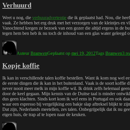
Verhuurd
Weet u nog, die
verhuuradvertentie
die ik geplaatst had. Nou, die heef
vaak. Ze hebben het erg druk met het verzorgen van de kleintjes en vli
Vanochtend kregen ze bezoek van een gozer die altijd ergens in de buur
tegen hem ben heb ik nu toch de inhoud van een glas water geleegd op
Auteur
Branwen
Geplaatst op
mei 19, 2012
Tags
Branwen
3 re
Kopje koffie
Ik kan in verschillende talen koffie bestellen. Want ik kom nog wel 
de eerste dingen die ik kan in het buitenland. Vaak is de soort koffie d
never nooit meer melk in mijn koffie wil. Ik drink zelfs helemaal geen
door de keel gegaan. Mijn kennis van de Duitse taal is minder ontwik
dus geen klachten. Sinds kort kom ik wel eens in Portugal en ook daa
waar een espresso bij vergelijking een bakje slap aftreksel blijkt te 
Dat zijn, Nederlands meetellen, zes talen. Onbegrijpelijk dat ik nu ge
eigen huis, de trap af te lopen naar de keuken.