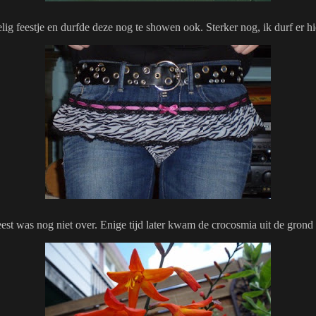
g feestje en durfde deze nog te showen ook. Sterker nog, ik durf er hie
est was nog niet over. Enige tijd later kwam de crocosmia uit de grond 