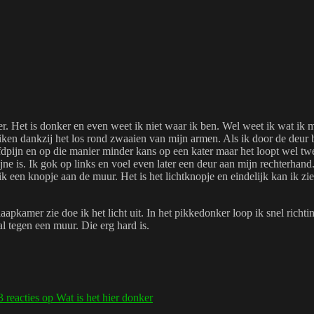
r. Het is donker en even weet ik niet waar ik ben. Wel weet ik wat ik 
iken dankzij het los rond zwaaien van mijn armen. Als ik door de deur 
pijn en op die manier minder kans op een kater maar het loopt wel twee
mijne is. Ik gok op links en voel even later een deur aan mijn rechterhan
ik een knopje aan de muur. Het is het lichtknopje en eindelijk kan ik zi
slaapkamer zie doe ik het licht uit. In het pikkedonker loop ik snel ric
al tegen een muur. Die erg hard is.
3 reacties
op Wat is het hier donker