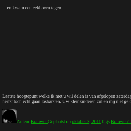
…en kwam een eekhoorn tegen.
Laatste hoogtepunt welke ik met u wil delen is van afgelopen zater
herfst toch echt gaan losbarsten. Uw kleinkinderen zullen mij niet gel
Auteur
Branwen
Geplaatst op
oktober 3, 2011
Tags
Branwen
1