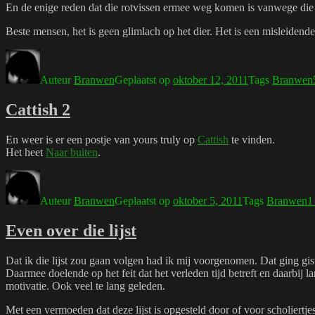
En de enige reden dat die rotvissen ermee weg komen is vanwege die e
Beste mensen, het is geen glimlach op het dier. Het is een misleidende
Auteur
Branwen
Geplaatst op
oktober 12, 2011
Tags
Branwen
Cattish 2
En weer is er een postje van yours truly op
Cattish
te vinden.
Het heet
Naar buiten
.
Auteur
Branwen
Geplaatst op
oktober 5, 2011
Tags
Branwen
1
Even over die lijst
Dat ik die lijst zou gaan volgen had ik mij voorgenomen. Dat ging gis
Daarmee doelende op het feit dat het verleden tijd betreft en daarbij
motivatie. Ook veel te lang geleden.
Met een vermoeden dat deze lijst is opgesteld door of voor scholiertje