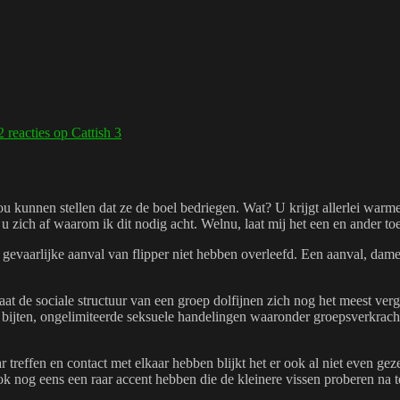
2 reacties
op Cattish 3
ou kunnen stellen dat ze de boel bedriegen. Wat? U krijgt allerlei warme
 u zich af waarom ik dit nodig acht. Welnu, laat mij het een en ander toe
gevaarlijke aanval van flipper niet hebben overleefd. Een aanval, dame
at de sociale structuur van een groep dolfijnen zich nog het meest verg
 bijten, ongelimiteerde seksuele handelingen waaronder groepsverkrachti
 treffen en contact met elkaar hebben blijkt het er ook al niet even geze
ook nog eens een raar accent hebben die de kleinere vissen proberen na t