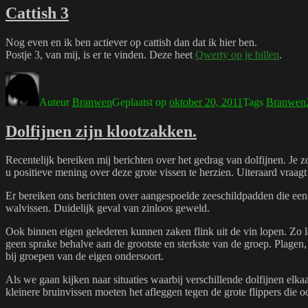
Cattish 3
Nog even en ik ben actiever op cattish dan dat ik hier ben.
Postje 3, van mij, is er te vinden. Deze heet
Qwerty op je billen
.
Auteur
Branwen
Geplaatst op
oktober 20, 2011
Tags
Branwen
Dolfijnen zijn klootzakken.
Recentelijk bereiken mij berichten over het gedrag van dolfijnen. Je z
u positieve mening over deze grote vissen te herzien. Uiteraard vraagt
Er bereiken ons berichten over aangespoelde zeeschildpadden die een 
walvissen. Duidelijk geval van zinloos geweld.
Ook binnen eigen gelederen kunnen zaken flink uit de vin lopen. Zo la
geen sprake behalve aan de grootste en sterkste van de groep. Plagen,
bij groepen van de eigen ondersoort.
Als we gaan kijken naar situaties waarbij verschillende dolfijnen elkaar
kleinere bruinvissen moeten het afleggen tegen de grote flippers die 