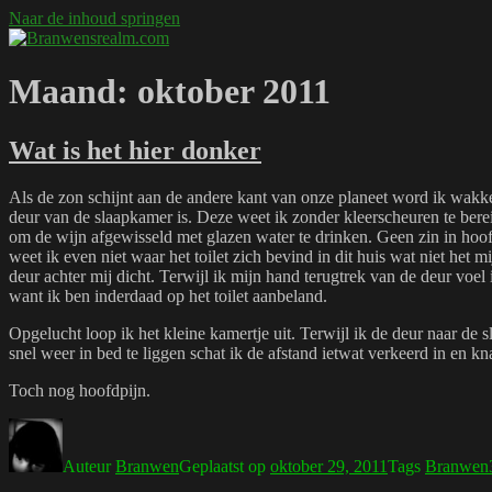
Naar de inhoud springen
Branwensrealm.com
Ni mar a shiltear a bhitear
Maand:
oktober 2011
Wat is het hier donker
Als de zon schijnt aan de andere kant van onze planeet word ik wakke
deur van de slaapkamer is. Deze weet ik zonder kleerscheuren te bere
om de wijn afgewisseld met glazen water te drinken. Geen zin in hoofd
weet ik even niet waar het toilet zich bevind in dit huis wat niet het 
deur achter mij dicht. Terwijl ik mijn hand terugtrek van de deur voel 
want ik ben inderdaad op het toilet aanbeland.
Opgelucht loop ik het kleine kamertje uit. Terwijl ik de deur naar de 
snel weer in bed te liggen schat ik de afstand ietwat verkeerd in en kn
Toch nog hoofdpijn.
Auteur
Branwen
Geplaatst op
oktober 29, 2011
Tags
Branwen