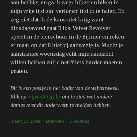
aan het bier en ga ik weer hiken en biken in
mijn vrije tijd om ‘verloren’ tijd in te halen. En
zeg niet dat ik de kans niet krijg want
dinsdagavond gaat B los! Velvet Revolver
speelt in de bierschuur in de Bijlmer en reken
er maar op dat B hierbij aanwezig is. Mocht je
aanstaande woensdag echt mijn aandacht
willen hebben zul je net ff iets harder moeten
praten.
Dit is een postje in het kader van de wijvenweek.
Klik op
wijvenblogs.be
om te zien wat andere
dames over dit onderwerp te melden hebben.
Geplaatst
Tags
op
maart 30, 2008
Branwen
3 reacties
op
Wijvenblog:
een