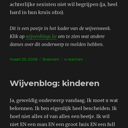
achterlijke sexisten niet wil begrijpen (ja, heel
hard in hun kruis ofzo).
Dit is een postje in het kader van de wijvenweek.
Klik op
wijvenblogs.be
om te zien wat andere
dames over dit onderwerp te melden hebben.
Geplaatst
Tags
op
maart 29, 2008
Branwen
4 reacties
op
Wijvenblog:
Mannen
begrijpen
Wijvenblog: kinderen
het
best
wel
Ja, geweldig onderwerp vandaag. Ik moet u wat
bekennen. Ik ben eigenlijk heel bescheiden. Ik
hoef niet alles of van alles een beetje. Ik wil
niet EN een man EN een groot huis EN een full