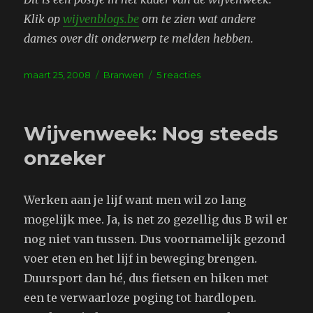
Klik op
wijvenblogs.be
om te zien wat andere
dames over dit onderwerp te melden hebben.
Geplaatst
Tags
op
maart 25, 2008
Branwen
5 reacties
op
Wijvenweek:
goed
advies
Wijvenweek: Nog steeds
noodzakelijk
onzeker
Werken aan je lijf want men wil zo lang
mogelijk mee. Ja, is net zo gezellig dus B wil er
nog niet van tussen. Dus voornamelijk gezond
voer eten en het lijf in beweging brengen.
Duursport dan hé, dus fietsen en hiken met
een te verwaarloze poging tot hardlopen.