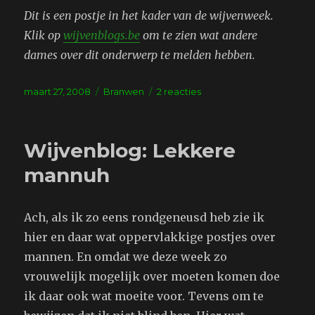
Dit is een postje in het kader van de wijvenweek.
Klik op
wijvenblogs.be
om te zien wat andere
dames over dit onderwerp te melden hebben.
Geplaatst
Tags
op
maart 27, 2008
Branwen
2 reacties
op
Wijvenblog:
mijn
huishouden
Wijvenblog: Lekkere
mannuh
Ach, als ik zo eens rondgeneusd heb zie ik
hier en daar wat oppervlakkige postjes over
mannen. En omdat we deze week zo
vrouwelijk mogelijk over moeten komen doe
ik daar ook wat moeite voor. Tevens om te