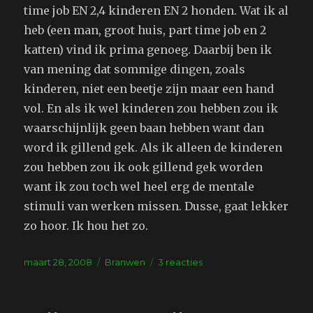
time job EN 2,4 kinderen EN 2 honden. Wat ik al
heb (een man, groot huis, part time job en 2
katten) vind ik prima genoeg. Daarbij ben ik
van mening dat sommige dingen, zoals
kinderen, niet een beetje zijn maar een hand
vol. En als ik wel kinderen zou hebben zou ik
waarschijnlijk geen baan hebben want dan
word ik gillend gek. Als ik alleen de kinderen
zou hebben zou ik ook gillend gek worden
want ik zou toch wel heel erg de mentale
stimuli van werken missen. Dusse, gaat lekker
zo hoor. Ik hou het zo.
Geplaatst
Tags
op
maart 28, 2008
Branwen
3 reacties
op
Wijvenblog:
kinderen