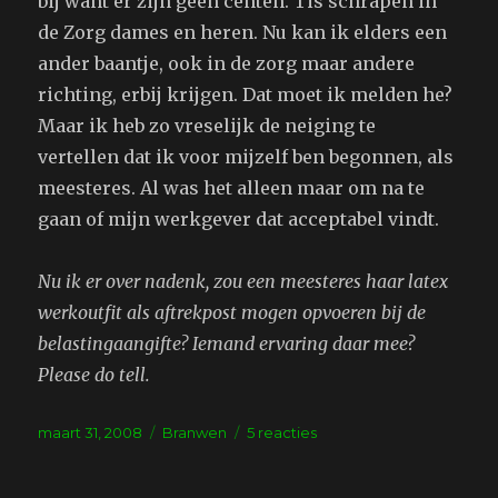
bij want er zijn geen centen. Tis schrapen in
de Zorg dames en heren. Nu kan ik elders een
ander baantje, ook in de zorg maar andere
richting, erbij krijgen. Dat moet ik melden he?
Maar ik heb zo vreselijk de neiging te
vertellen dat ik voor mijzelf ben begonnen, als
meesteres. Al was het alleen maar om na te
gaan of mijn werkgever dat acceptabel vindt.
Nu ik er over nadenk, zou een meesteres haar latex
werkoutfit als aftrekpost mogen opvoeren bij de
belastingaangifte? Iemand ervaring daar mee?
Please do tell.
Geplaatst
Tags
op
maart 31, 2008
Branwen
5 reacties
op
Nevenactiviteit