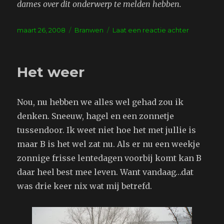
dames over dit onderwerp te melden hebben.
Geplaatst
Tags
op
maart 26, 2008
Branwen
Laat een reactie achter
op
Wijvenblog
de
bouwvakk
Het weer
Nou, nu hebben we alles wel gehad zou ik
denken. Sneeuw, hagel en een zonnetje
tussendoor. Ik weet niet hoe het met jullie is
maar B is het wel zat nu. Als er nu een weekje
zonnige frisse lentedagen voorbij komt kan B
daar heel best mee leven. Want vandaag…dat
was drie keer nix wat mij betrefd.