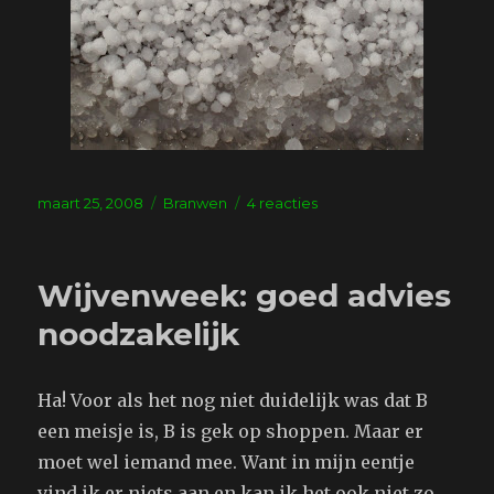
Geplaatst
Tags
op
maart 25, 2008
Branwen
4 reacties
op
Het
weer
Wijvenweek: goed advies
noodzakelijk
Ha! Voor als het nog niet duidelijk was dat B
een meisje is, B is gek op shoppen. Maar er
moet wel iemand mee. Want in mijn eentje
vind ik er niets aan en kan ik het ook niet zo