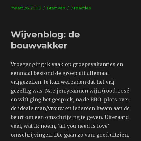
Geplaatst
Tags
op
maart 26, 2008
Branwen
7 reacties
op
Wijvenblog:
Lekkere
mannuh
Wijvenblog: de
bouwvakker
Vroeger ging ik vaak op groepsvakanties en
eenmaal bestond de groep uit allemaal
vrijgezellen. Je kan wel raden dat het vrij
gezellig was. Na 3 jerrycannen wijn (rood, rosé
en wit) ging het gesprek, na de BBQ, plots over
de ideale man/vrouw en iedereen kwam aan de
beurt om een omschrijving te geven. Uiteraard
veel, wat ik noem, ‘all you need is love’
omschrijvingen. Die gaan zo van: goed uitzien,