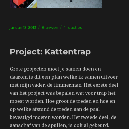
Geplaatst
Tags
op
januari 13, 2013
Branwen
4 reacties
op
Project:
kattentrap
2
Project: Kattentrap
Grote projecten moet je samen doen en
daarom is dit een plan welke ik samen uitvoer
met mijn vader, de timmerman. Het eerste deel
van het project was bepalen wat voor trap het
moest worden. Hoe groot de treden en hoe en
op welke afstand de treden aan de paal
bevestigd moeten worden. Het tweede deel, de
aanschaf van de spullen, is ook al gebeurd.