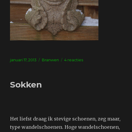
Geplaatst
Tags
op
januari 17, 2013
Branwen
4 reacties
op
Ondertussen
in
de
Sokken
achtertuin
2
Het liefst draag ik stevige schoenen, zeg maar,
type wandelschoenen. Hoge wandelschoenen,