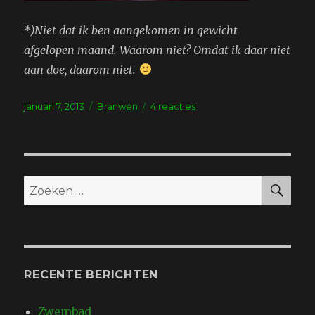
*)Niet dat ik ben aangekomen in gewicht
afgelopen maand. Waarom niet? Omdat ik daar niet
aan doe, daarom niet.
Geplaatst
Tags
op
januari 7, 2013
Branwen
4 reacties
op
Granaatappel
ZO
Zoeken
naar:
RECENTE BERICHTEN
Zwembad