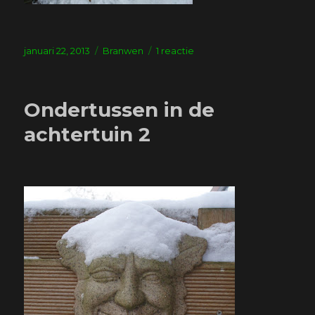
Geplaatst
Tags
op
januari 22, 2013
Branwen
1 reactie
op
Dinsdag
Ondertussen in de
achtertuin 2