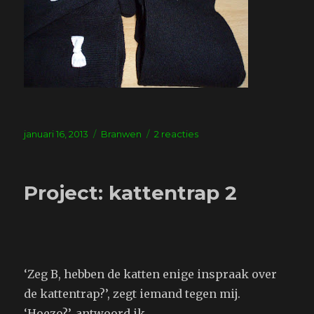
Geplaatst
Tags
op
januari 16, 2013
Branwen
2 reacties
op
Sokken
Project: kattentrap 2
‘Zeg B, hebben de katten enige inspraak over
de kattentrap?’, zegt iemand tegen mij.
‘Hoezo?’, antwoord ik.