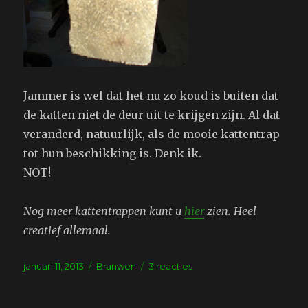
Jammer is wel dat het nu zo koud is buiten dat
de katten niet de deur uit te krijgen zijn. Al dat
veranderd, natuurlijk, als de mooie kattentrap
tot hun beschikking is. Denk ik.
NOT!
Nog meer kattentrappen kunt u
hier
zien. Heel
creatief allemaal.
Geplaatst
Tags
op
januari 11, 2013
Branwen
3 reacties
op
Project:
Kattentrap