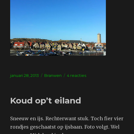
Geplaatst
Tags
op
januari 28, 2013
Branwen
4 reacties
op
Gereed
om
naar
Koud op’t eiland
huis
te
gaan
Sneeuw en ijs. Rechterwant stuk. Toch fier vier
rondjes geschaatst op ijsbaan. Foto volgt. Wel