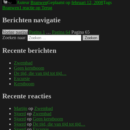
Auteur
Branwen
Geplaatst op
februari 12, 2008
Tags
Branwen
1 reactie
op Terug
Berichten navigatie
Vorige pagina
Pagina
1
…
Pagina
64
Pagina
65
Zoeken naar:
Zoeken
Recente berichten
Zwembad
Geen kerstboom
De tijd, die van tijd tot tijd…
Excursie
Kerstboom
Recente reacties
Martijn
op
Zwembad
Sjoerd
op
Zwembad
Sjoerd
op
Geen kerstboom
Sjoerd
op
De tijd, die van tijd tot tijd…
Sjoerd
op
Excursie