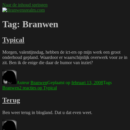
Naar de inhoud springen
Branwensrealm.com
Ni mar a shiltear a bhitear
Tag:
Branwen
Typical
Morgen, valentijnsdag, hebben de ict-ers op mijn werk een groot
onderhoud gepland. Waardoor er waarschijnlijk overwerk voor ze in
zit. Ben ik de enige die daar de humor van inziet?
Auteur
Branwen
Geplaatst op
februari 13, 2008
Tags
Branwen
2 reacties
op Typical
Terug
Ben weer terug in blogland. Dat u dat even weet.