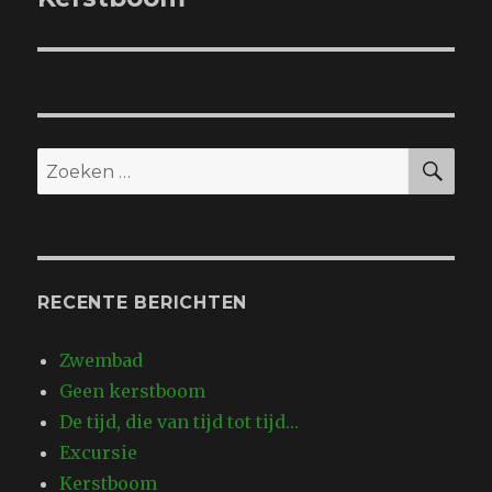
bericht:
ZO
Zoeken
naar:
RECENTE BERICHTEN
Zwembad
Geen kerstboom
De tijd, die van tijd tot tijd…
Excursie
Kerstboom