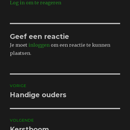
Log in om te reageren
Geef een reactie
Je moet
inloggen
om een reactie te kunnen
plaatsen.
Bericht
VORIGE
navigatie
Handige ouders
Vorig
bericht:
VOLGENDE
Kerstboom
Volgend