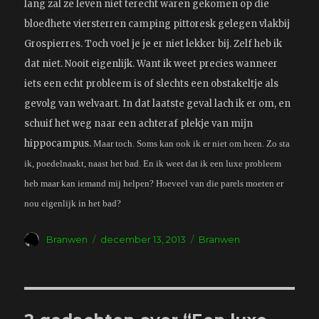
lang zal ze leven niet terecht waren gekomen op die
bloedhete viersterren camping pittoresk gelegen vlakbij
Grospierres. Toch voel je je er niet lekker bij. Zelf heb ik
dat niet. Nooit eigenlijk. Want ik weet precies wanneer
iets een echt probleem is of slechts een obstakeltje als
gevolg van welvaart. In dat laatste geval lach ik er om, en
schuif het weg naar een achteraf plekje van mijn
hippocampus.
Maar toch. Soms kan ook ik er niet om heen. Zo sta
ik, poedelnaakt, naast het bad. En ik weet dat ik een luxe probleem
heb maar kan iemand mij helpen? Hoeveel van die parels moeten er
nou eigenlijk in het bad?
Auteur
Geplaatst
Tags
Branwen
december 13, 2013
Branwen
op