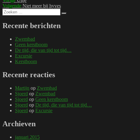
Bericht
Vorige
Uitje
bericht:
Volgend
Volgende
Niet meer bij hyves
navigatie
Zoeken
bericht:
Zoeken
naar:
Recente berichten
Zwembad
Geen kerstboom
De tijd, die van tijd tot tijd…
Excursie
Kerstboom
Recente reacties
Martijn
op
Zwembad
Sjoerd
op
Zwembad
Sjoerd
op
Geen kerstboom
Sjoerd
op
De tijd, die van tijd tot tijd…
Sjoerd
op
Excursie
Archieven
januari 2015