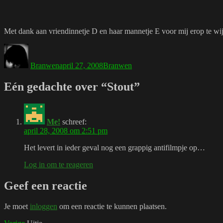
Met dank aan vriendinnetje D en haar mannetje E voor mij erop te wij
Auteur
Geplaatst
Tags
op
Branwen
april 27, 2008
Branwen
Eén gedachte over “Stout”
Me!
schreef:
april 28, 2008 om 2:51 pm
Het levert in ieder geval nog een grappig antifilmpje op…
Log in om te reageren
Geef een reactie
Je moet
inloggen
om een reactie te kunnen plaatsen.
Vorig