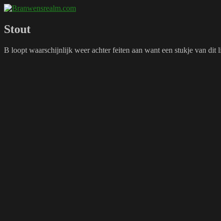
Naar
Branwensrealm.com
Ni mar a shiltear a bhitear
de
inhoud
Stout
springen
B loopt waarschijnlijk weer achter feiten aan want een stukje van di