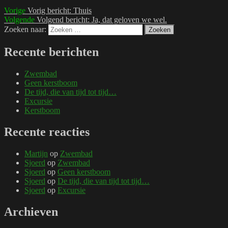
Vorige
Vorig bericht:
Thuis
Volgende
Volgend bericht:
Ja, dat geloven we wel.
Zoeken naar:
Zoeken
Recente berichten
Zwembad
Geen kerstboom
De tijd, die van tijd tot tijd…
Excursie
Kerstboom
Recente reacties
Martijn
op
Zwembad
Sjoerd
op
Zwembad
Sjoerd
op
Geen kerstboom
Sjoerd
op
De tijd, die van tijd tot tijd…
Sjoerd
op
Excursie
Archieven