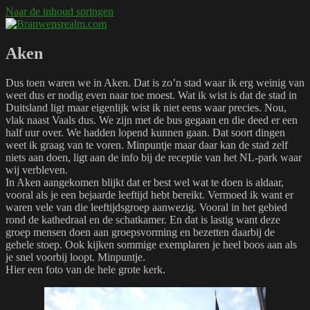
Naar de inhoud springen
Branwensrealm.com
Ni mar a shiltear a bhitear
Aken
Dus toen waren we in Aken. Dat is zo’n stad waar ik erg weinig van
weet dus er nodig even naar toe moest. Wat ik wist is dat de stad in
Duitsland ligt maar eigenlijk wist ik niet eens waar precies. Nou,
vlak naast Vaals dus. We zijn met de bus gegaan en die deed er een
half uur over. We hadden lopend kunnen gaan. Dat soort dingen
weet ik graag van te voren. Minpuntje maar daar kan de stad zelf
niets aan doen, ligt aan de info bij de receptie van het NL-park waar
wij verbleven.
In Aken aangekomen blijkt dat er best wel wat te doen is aldaar,
vooral als je een bejaarde leeftijd hebt bereikt. Vermoed ik want er
waren vele van die leeftijdsgroep aanwezig. Vooral in het gebied
rond de kathedraal en de schatkamer. En dat is lastig want deze
groep mensen doen aan groepsvorming en bezetten daarbij de
gehele stoep. Ook kijken sommige exemplaren je heel boos aan als
je snel voorbij loopt. Minpuntje.
Hier een foto van de hele grote kerk.