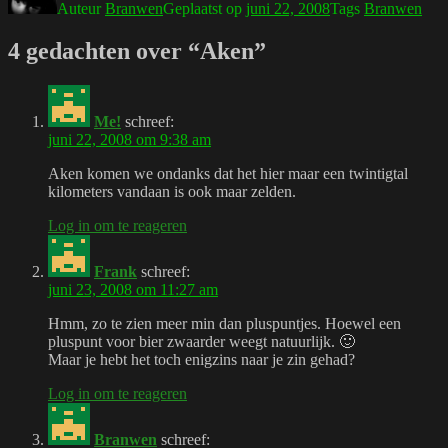
Auteur
Branwen
Geplaatst op
juni 22, 2008
Tags
Branwen
4 gedachten over “Aken”
Me!
schreef:
juni 22, 2008 om 9:38 am
Aken komen we ondanks dat het hier maar een twintigtal
kilometers vandaan is ook maar zelden.
Log in om te reageren
Frank
schreef:
juni 23, 2008 om 11:27 am
Hmm, zo te zien meer min dan pluspuntjes. Hoewel een
pluspunt voor bier zwaarder weegt natuurlijk. 🙂
Maar je hebt het toch enigzins naar je zin gehad?
Log in om te reageren
Branwen
schreef: