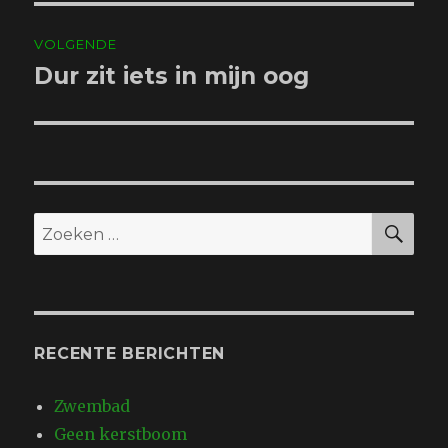
VOLGENDE
Dur zit iets in mijn oog
Volgend
bericht:
ZO
Zoeken
naar:
RECENTE BERICHTEN
Zwembad
Geen kerstboom