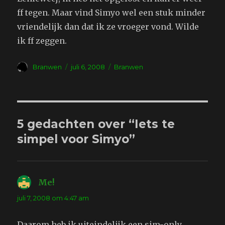
ff tegen. Maar vind Simyo wel een stuk minder
vriendelijk dan dat ik ze vroeger vond. Wilde
ik ff zeggen.
Auteur
Geplaatst
Tags
Branwen
juli 6, 2008
Branwen
op
5 gedachten over “Iets te
simpel voor Simyo”
Me!
schreef:
juli 7, 2008 om 4:47 am
Daarom heb ik uiteindelijk een sim-only