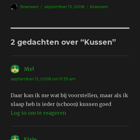
Auteur
Geplaatst
Tags
Branwen
september 13, 2008
Branwen
op
2 gedachten over “Kussen”
Me!
schreef:
september 13, 2008 om 9:39 am
Daar kan ik me wat bij voorstellen, maar als ik
slaap heb is ieder (schoon) kussen goed
Log in om te reageren
Elsje
schreef: