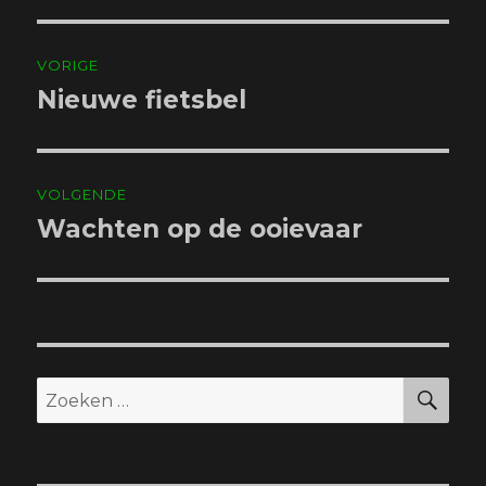
Bericht
VORIGE
navigatie
Nieuwe fietsbel
Vorig
bericht:
VOLGENDE
Wachten op de ooievaar
Volgend
bericht:
ZO
Zoeken
naar: