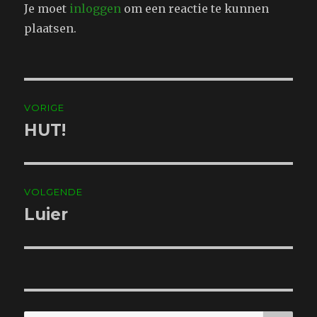
Je moet
inloggen
om een reactie te kunnen
plaatsen.
Bericht
VORIGE
navigatie
HUT!
Vorig
bericht:
VOLGENDE
Luier
Volgend
bericht:
ZO