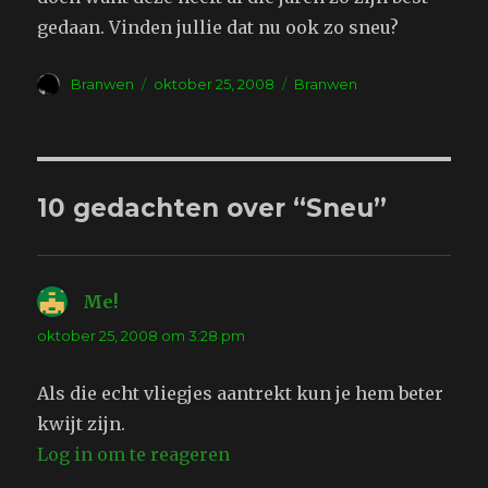
gedaan. Vinden jullie dat nu ook zo sneu?
Auteur
Geplaatst
Tags
Branwen
oktober 25, 2008
Branwen
op
10 gedachten over “Sneu”
Me!
schreef:
oktober 25, 2008 om 3:28 pm
Als die echt vliegjes aantrekt kun je hem beter
kwijt zijn.
Log in om te reageren