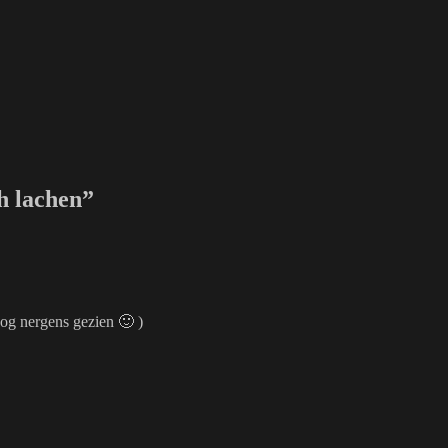
h lachen”
(nog nergens gezien 🙂 )