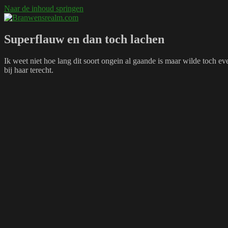
Naar de inhoud springen
Branwensrealm.com
Ni mar a shiltear a bhitear
Superflauw en dan toch lachen
Ik weet niet hoe lang dit soort ongein al gaande is maar wilde toch even
bij haar terecht.