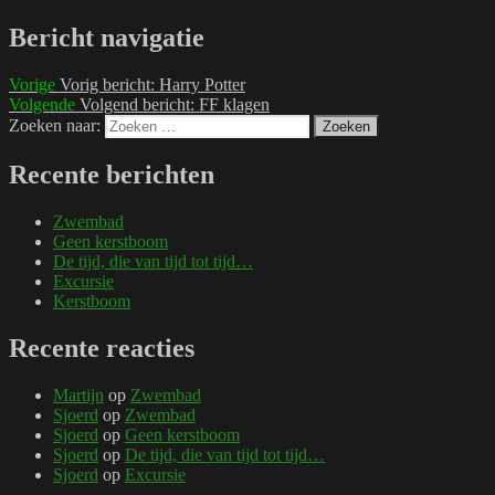
Bericht navigatie
Vorige
Vorig bericht:
Harry Potter
Volgende
Volgend bericht:
FF klagen
Zoeken naar:
Zoeken
Recente berichten
Zwembad
Geen kerstboom
De tijd, die van tijd tot tijd…
Excursie
Kerstboom
Recente reacties
Martijn
op
Zwembad
Sjoerd
op
Zwembad
Sjoerd
op
Geen kerstboom
Sjoerd
op
De tijd, die van tijd tot tijd…
Sjoerd
op
Excursie