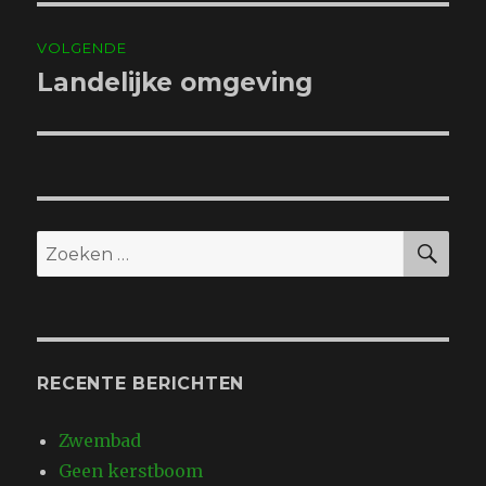
VOLGENDE
Landelijke omgeving
Volgend
bericht:
ZO
Zoeken
naar:
RECENTE BERICHTEN
Zwembad
Geen kerstboom