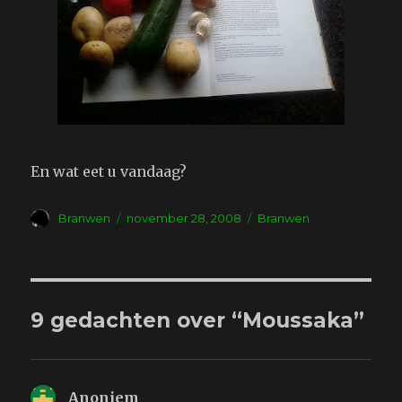
En wat eet u vandaag?
Auteur
Geplaatst
Tags
Branwen
november 28, 2008
Branwen
op
9 gedachten over “Moussaka”
Anoniem
schreef: