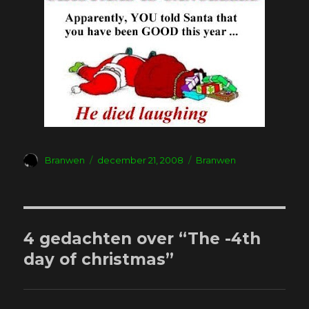
Auteur
Geplaatst
Tags
Branwen
december 21, 2008
Branwen
op
4 gedachten over “The -4th
day of christmas”