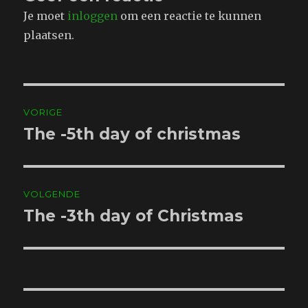
Je moet
inloggen
om een reactie te kunnen
plaatsen.
Bericht
VORIGE
navigatie
The -5th day of christmas
Vorig
bericht:
VOLGENDE
The -3th day of Christmas
Volgend
bericht: