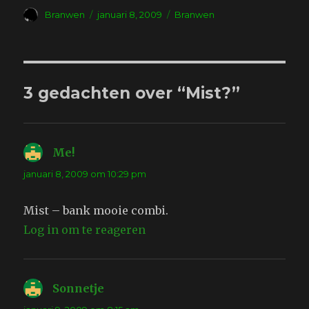
Auteur
Geplaatst
Tags
Branwen
januari 8, 2009
Branwen
op
3 gedachten over “Mist?”
Me!
schreef:
januari 8, 2009 om 10:29 pm
Mist – bank mooie combi.
Log in om te reageren
Sonnetje
schreef: