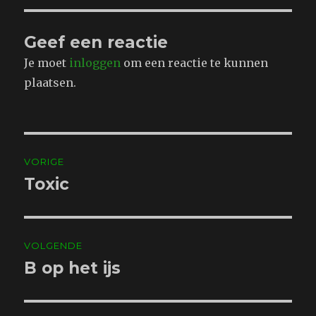
Geef een reactie
Je moet
inloggen
om een reactie te kunnen
plaatsen.
Bericht
VORIGE
navigatie
Toxic
Vorig
bericht:
VOLGENDE
B op het ijs
Volgend
bericht: