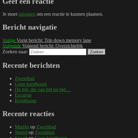
Geef een reactie
Je moet
inloggen
om een reactie te kunnen plaatsen.
Bericht navigatie
Vorige
Vorig bericht:
Trip down memory lane
Volgende
Volgend bericht:
Overzichtelijk
Zoeken naar:
Zoeken
Recente berichten
Zwembad
Geen kerstboom
De tijd, die van tijd tot tijd…
Excursie
Kerstboom
Recente reacties
Martijn
op
Zwembad
Sjoerd
op
Zwembad
Sjoerd
op
Geen kerstboom