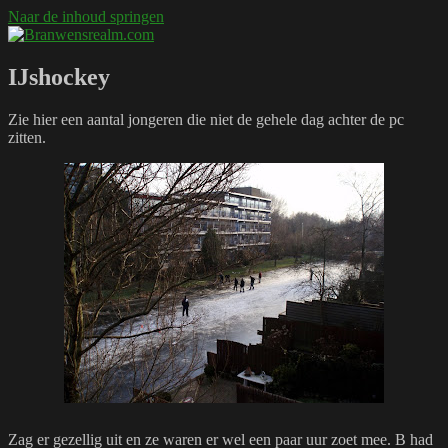
Naar de inhoud springen
Branwensrealm.com
Ni mar a shiltear a bhitear
IJshockey
Zie hier een aantal jongeren die niet de gehele dag achter de pc
zitten.
Zag er gezellig uit en ze waren er wel een paar uur zoet mee. B had