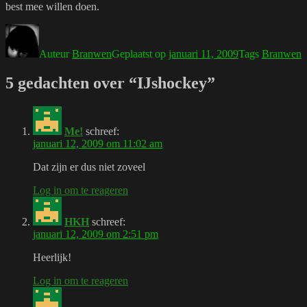
best mee willen doen.
Auteur
Branwen
Geplaatst op
januari 11, 2009
Tags
Branwen
5 gedachten over “IJshockey”
Me!
schreef:
januari 12, 2009 om 11:02 am
Dat zijn er dus niet zoveel
Log in om te reageren
HKH
schreef:
januari 12, 2009 om 2:51 pm
Heerlijk!
Log in om te reageren