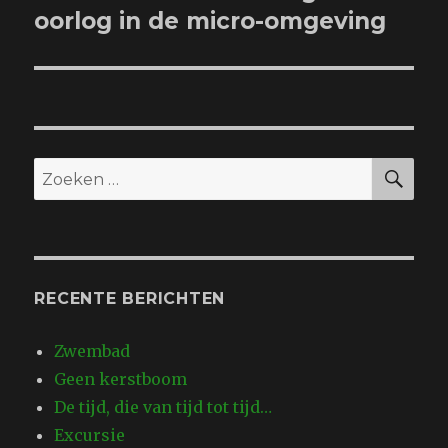
bericht:
oorlog in de micro-omgeving
ZO
Zoeken
naar:
RECENTE BERICHTEN
Zwembad
Geen kerstboom
De tijd, die van tijd tot tijd…
Excursie