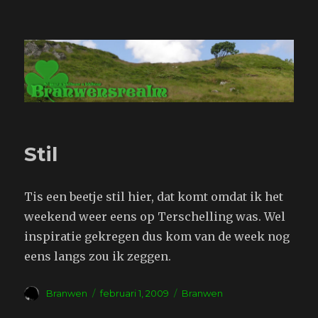
Branwensrealm.com
Stil
Tis een beetje stil hier, dat komt omdat ik het
weekend weer eens op Terschelling was. Wel
inspiratie gekregen dus kom van de week nog
eens langs zou ik zeggen.
Auteur
Geplaatst
Tags
Branwen
februari 1, 2009
Branwen
op