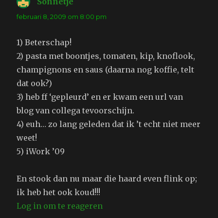
Sonnetje
schreef:
februari 8, 2009 om 8:00 pm
1) Beterschap!
2) pasta met boontjes, tomaten, kip, knoflook,
champignons en saus (daarna nog koffie, telt
dat ook?)
3) heb ff ‘gepleurd’ en er kwam een url van
blog van collega tevoorschijn.
4) euh… zo lang geleden dat ik ’t echt niet meer
weet!
5) iWork ’09
En stook dan nu maar die haard even flink op;
ik heb het ook koud!!!
Log in om te reageren