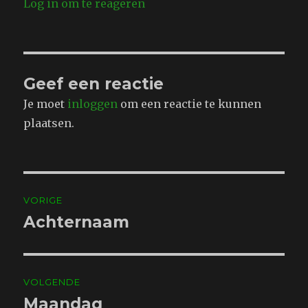
Log in om te reageren
Geef een reactie
Je moet
inloggen
om een reactie te kunnen
plaatsen.
Bericht
VORIGE
navigatie
Achternaam
Vorig
bericht:
VOLGENDE
Maandag
Volgend