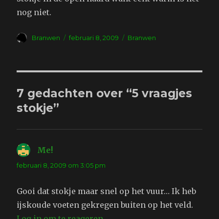
nog niet.
Auteur
Geplaatst
Tags
Branwen
februari 8, 2009
Branwen
op
7 gedachten over “5 vraagjes
stokje”
Me!
schreef:
februari 8, 2009 om 3:05 pm
Gooi dat stokje maar snel op het vuur… Ik heb
ijskoude voeten gekregen buiten op het veld.
Log in om te reageren