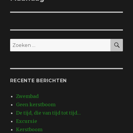
bericht:
ZO
Zoeken
naar:
RECENTE BERICHTEN
Zwembad
Geen kerstboom
De tijd, die van tijd tot tijd…
Excursie
Kerstboom