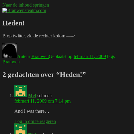
Naar de inhoud springen
Branwensrealm.com
Ni mar a shiltear a bhitear
Heden!
B op twitter, zie de rechter kolom —->
Auteur
Branwen
Geplaatst op
februari 11, 2009
Tags
Branwen
2 gedachten over “Heden!”
Me!
schreef:
februari 11, 2009 om 7:14 pm
And I was there…
Log in om te reageren