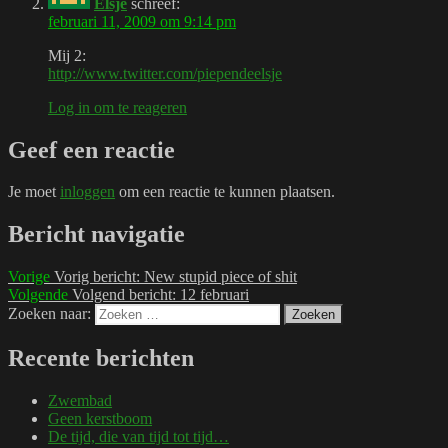
Elsje
schreef:
februari 11, 2009 om 9:14 pm
Mij 2:
http://www.twitter.com/piependeelsje
Log in om te reageren
Geef een reactie
Je moet
inloggen
om een reactie te kunnen plaatsen.
Bericht navigatie
Vorige
Vorig bericht:
New stupid piece of shit
Volgende
Volgend bericht:
12 februari
Zoeken naar:
Zoeken
Recente berichten
Zwembad
Geen kerstboom
De tijd, die van tijd tot tijd…