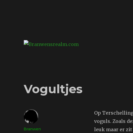
Branwensrealm.com
Ni mar a shiltear a bhitear
Vogultjes
Op Terschelling
voguls. Zoals de
Auteur
Branwen
leuk maar er zit