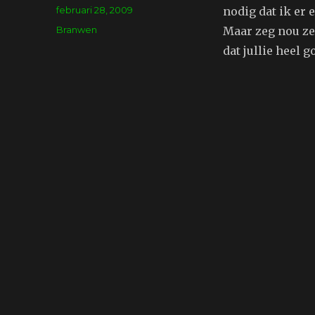
Geplaatst
februari 28, 2009
nodig dat ik er 
op
Tags
Branwen
Maar zeg nou ze
dat jullie heel 