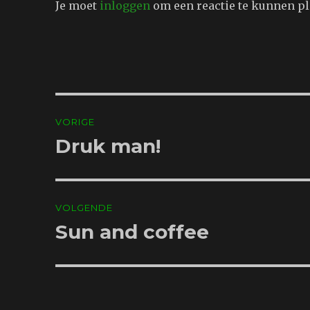
Je moet
inloggen
om een reactie te kunnen pl
Bericht
VORIGE
navigatie
Druk man!
Vorig
bericht:
VOLGENDE
Sun and coffee
Volgend
bericht: