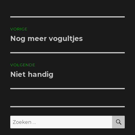
Bericht
VORIGE
navigatie
Nog meer vogultjes
Vorig
bericht:
VOLGENDE
Niet handig
Volgend
bericht:
ZO
Zoeken
naar: