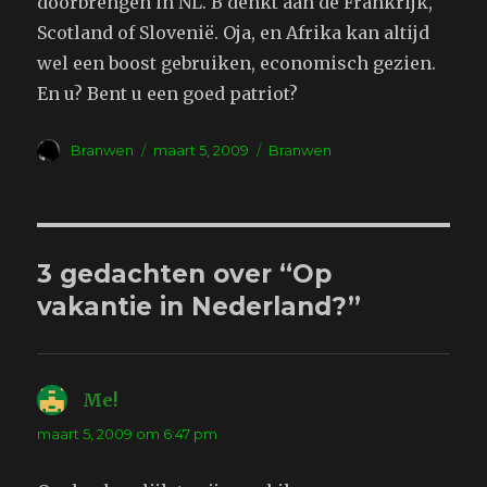
doorbrengen in NL. B denkt aan de Frankrijk,
Scotland of Slovenië. Oja, en Afrika kan altijd
wel een boost gebruiken, economisch gezien.
En u? Bent u een goed patriot?
Auteur
Geplaatst
Tags
Branwen
maart 5, 2009
Branwen
op
3 gedachten over “Op
vakantie in Nederland?”
Me!
schreef:
maart 5, 2009 om 6:47 pm