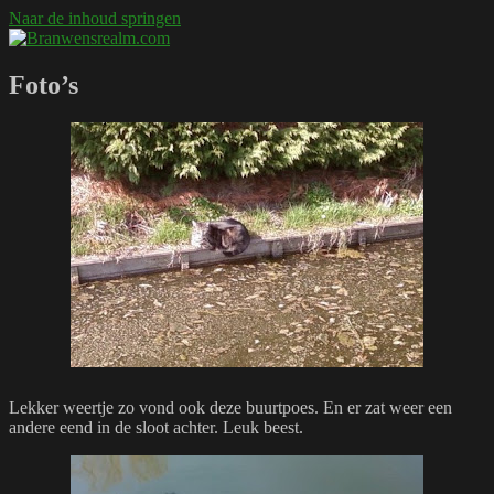
Naar de inhoud springen
Branwensrealm.com
Ni mar a shiltear a bhitear
Foto’s
Lekker weertje zo vond ook deze buurtpoes. En er zat weer een
andere eend in de sloot achter. Leuk beest.