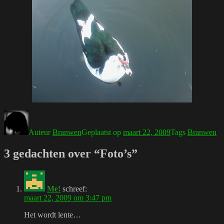
Auteur
Branwen
Geplaatst op
maart 22, 2009
Tags
Branwen
3 gedachten over “Foto’s”
Me!
schreef:
maart 22, 2009 om 3:47 pm
Het wordt lente…