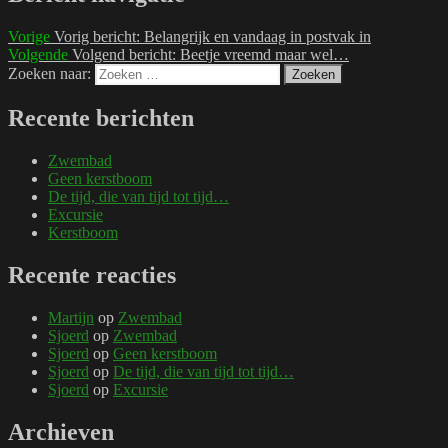
Vorige
Vorig bericht:
Belangrijk en vandaag in postvak in
Volgende
Volgend bericht:
Beetje vreemd maar wel…
Zoeken naar:
Zoeken
Recente berichten
Zwembad
Geen kerstboom
De tijd, die van tijd tot tijd…
Excursie
Kerstboom
Recente reacties
Martijn
op
Zwembad
Sjoerd
op
Zwembad
Sjoerd
op
Geen kerstboom
Sjoerd
op
De tijd, die van tijd tot tijd…
Sjoerd
op
Excursie
Archieven