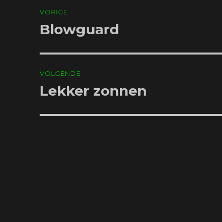
Bericht
VORIGE
navigatie
Blowguard
Vorig
bericht:
VOLGENDE
Lekker zonnen
Volgend
bericht: