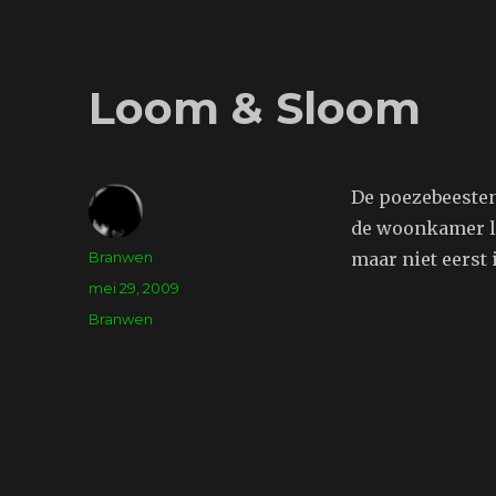
Loom & Sloom
De poezebeesten
de woonkamer li
Auteur
Branwen
maar niet eerst 
Geplaatst
mei 29, 2009
op
Tags
Branwen