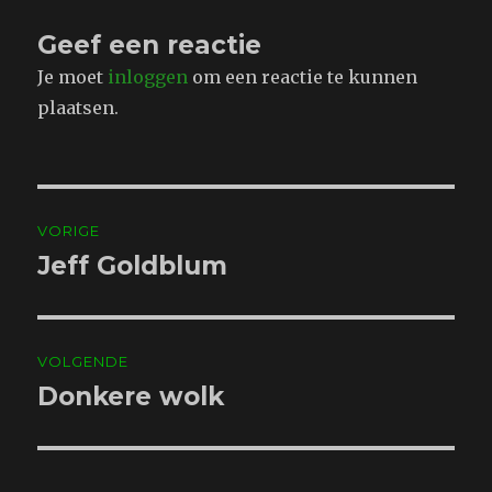
Geef een reactie
Je moet
inloggen
om een reactie te kunnen
plaatsen.
Bericht
VORIGE
navigatie
Jeff Goldblum
Vorig
bericht:
VOLGENDE
Donkere wolk
Volgend
bericht: