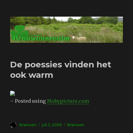
Branwensrealm.com
De poessies vinden het
ook warm
– Posted using
Mobypicture.com
Auteur
Geplaatst
Tags
Branwen
juli 3, 2009
Branwen
op