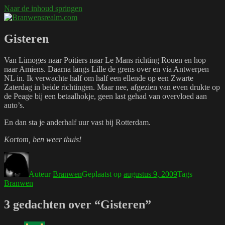
Naar de inhoud springen
Branwensrealm.com
Ni mar a shiltear a bhitear
Gisteren
Van Limoges naar Poitiers naar Le Mans richting Rouen en hop
naar Amiens. Daarna langs Lille de grens over en via Antwerpen
NL in. Ik verwachte half om half een ellende op een Zwarte
Zaterdag in beide richtingen. Maar nee, afgezien van even drukte op
de Peage bij een betaalhokje, geen last gehad van overvloed aan
auto’s.
En dan sta je anderhalf uur vast bij Rotterdam.
Kortom, ben weer thuis!
Auteur
Branwen
Geplaatst op
augustus 9, 2009
Tags
Branwen
3 gedachten over “Gisteren”