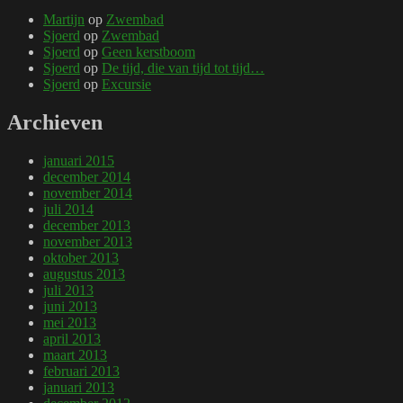
Martijn
op
Zwembad
Sjoerd
op
Zwembad
Sjoerd
op
Geen kerstboom
Sjoerd
op
De tijd, die van tijd tot tijd…
Sjoerd
op
Excursie
Archieven
januari 2015
december 2014
november 2014
juli 2014
december 2013
november 2013
oktober 2013
augustus 2013
juli 2013
juni 2013
mei 2013
april 2013
maart 2013
februari 2013
januari 2013