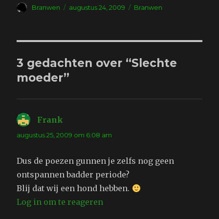
Auteur
Geplaatst
Tags
Branwen
augustus 24, 2009
Branwen
op
3 gedachten over “Slechte
moeder”
Frank
schreef:
augustus 25, 2009 om 6:08 am
Dus de poezen gunnen je zelfs nog geen
ontspannen badder periode?
Blij dat wij een hond hebben.
Log in om te reageren