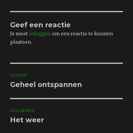
Geef een reactie
Je moet
inloggen
om een reactie te kunnen
plaatsen.
Bericht
VORIGE
navigatie
Geheel ontspannen
Vorig
bericht:
VOLGENDE
Het weer
Volgend
bericht: