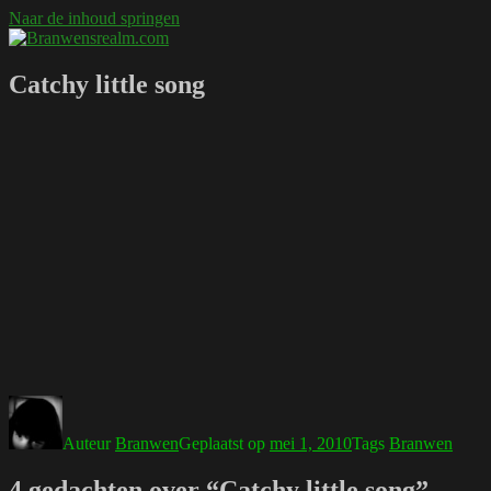
Naar de inhoud springen
Branwensrealm.com
Ni mar a shiltear a bhitear
Catchy little song
Auteur
Branwen
Geplaatst op
mei 1, 2010
Tags
Branwen
4 gedachten over “Catchy little song”