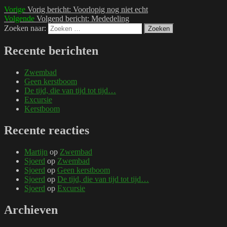
Vorige
Vorig bericht:
Voorlopig nog niet echt
Volgende
Volgend bericht:
Mededeling
Zoeken naar:
Zoeken
Recente berichten
Zwembad
Geen kerstboom
De tijd, die van tijd tot tijd…
Excursie
Kerstboom
Recente reacties
Martijn
op
Zwembad
Sjoerd
op
Zwembad
Sjoerd
op
Geen kerstboom
Sjoerd
op
De tijd, die van tijd tot tijd…
Sjoerd
op
Excursie
Archieven