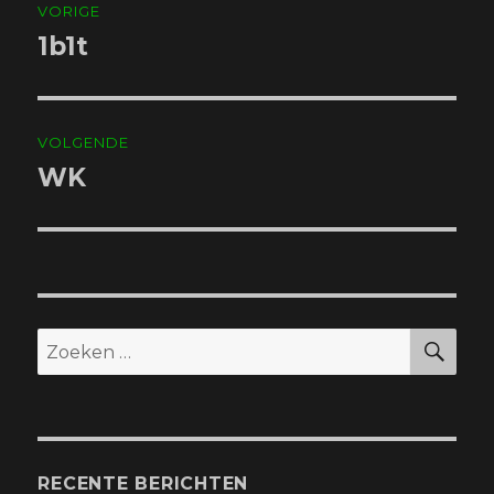
VORIGE
navigatie
1b1t
Vorig
bericht:
VOLGENDE
WK
Volgend
bericht:
ZO
Zoeken
naar:
RECENTE BERICHTEN