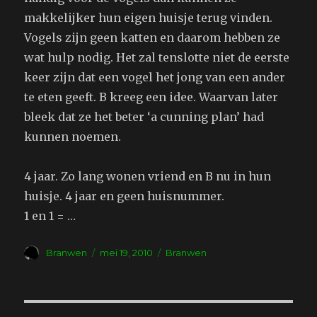
makkelijker hun eigen huisje terug vinden.
Vogels zijn geen katten en daarom hebben ze
wat hulp nodig. Het zal tenslotte niet de eerste
keer zijn dat een vogel het jong van een ander
te eten geeft. B kreeg een idee. Waarvan later
bleek dat ze het beter ‘a cunning plan’ had
kunnen noemen.
4 jaar. Zo lang wonen vriend en B nu in hun
huisje. 4 jaar en geen huisnummer.
1 en 1 = …
Auteur
Geplaatst
Tags
Branwen
mei 19, 2010
Branwen
op