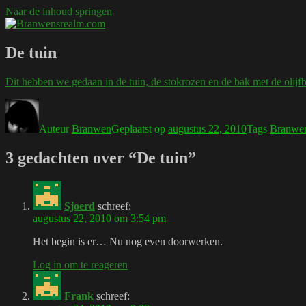
Naar de inhoud springen
Branwensrealm.com
Ni mar a shiltear a bhitear
De tuin
Dit hebben we gedaan in de tuin, de stokrozen en de bak met de olijf
Auteur
Branwen
Geplaatst op
augustus 22, 2010
Tags
Branwe
3 gedachten over “De tuin”
Sjoerd
schreef:
augustus 22, 2010 om 3:54 pm
Het begin is er… Nu nog even doorwerken.
Log in om te reageren
Frank
schreef: