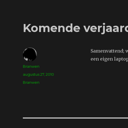
Komende verjaar
Samenvattend; wa
een eigen laptop
Auteur
Branwen
Geplaatst
augustus 27, 2010
op
Tags
Branwen