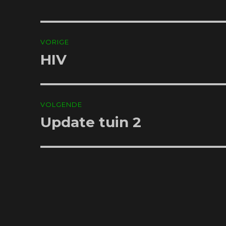
Bericht
VORIGE
navigatie
HIV
Vorig
bericht:
VOLGENDE
Update tuin 2
Volgend
bericht: