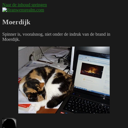
Naar de inhoud springen
Branwensrealm.com
Ni mar a shiltear a bhitear
Moerdijk
Spinner is, vooralsnog, niet onder de indruk van de brand in
Moerdijk.