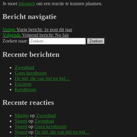
Je moet
inloggen
om een reactie te kunnen plaatsen.
Bericht navigatie
Vorige
Vorig bericht:
1e post dit jaar
Volgende
Volgend bericht:
No fair
Zoeken naar:
Zoeken
Recente berichten
Zwembad
Geen kerstboom
De tijd, die van tijd tot tijd…
Excursie
Kerstboom
Recente reacties
Martijn
op
Zwembad
Sjoerd
op
Zwembad
Sjoerd
op
Geen kerstboom
Sjoerd
op
De tijd, die van tijd tot tijd…