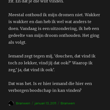
zit. En dat je die wilt vinden.
Meestal onthoud ik mijn dromen niet. Wakker
is wakker en dan heb ik wel wat anders te
doen. Vandaag is een uitzondering, ik heb een
gedeelte van mijn droom onthouden. Het ging
als volgt.
Iemand zegt tegen mij, ‘douchen, dat vind ik
toch zo lekker, vind jij dat ook?’ Waarop ik
zeg,’ ja, dat vind ik ook’.
Dat was het. Is er hier iemand die hier een
verborgen boodschap in kan vinden?
Auteur
Geplaatst
Tags
Branwen
januari 13, 2011
Branwen
op