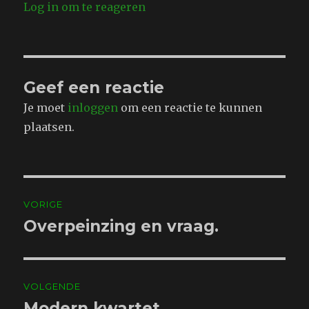
Log in om te reageren
Geef een reactie
Je moet
inloggen
om een reactie te kunnen
plaatsen.
Bericht
VORIGE
navigatie
Overpeinzing en vraag.
Vorig
bericht:
VOLGENDE
Modern kwartet
Volgend