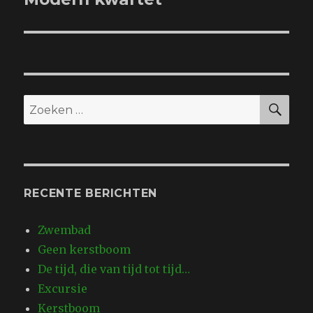
bericht:
ZO
Zoeken
naar:
RECENTE BERICHTEN
Zwembad
Geen kerstboom
De tijd, die van tijd tot tijd…
Excursie
Kerstboom