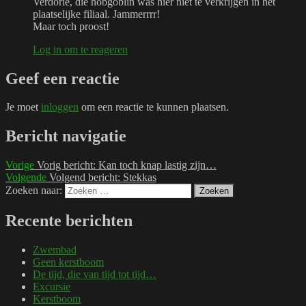
Verdorie, die hobgoblin was hier niet te verkrijgen in het
plaatselijke filiaal. Jammerrrr!
Maar toch proost!
Log in om te reageren
Geef een reactie
Je moet
inloggen
om een reactie te kunnen plaatsen.
Bericht navigatie
Vorige
Vorig bericht:
Kan toch knap lastig zijn…
Volgende
Volgend bericht:
Stekkas
Zoeken naar:
Zoeken
Recente berichten
Zwembad
Geen kerstboom
De tijd, die van tijd tot tijd…
Excursie
Kerstboom