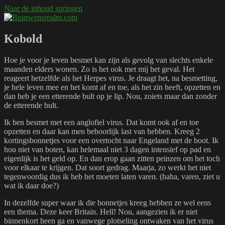
Naar de inhoud springen
Branwensrealm.com
Ni mar a shiltear a bhitear
Kobold
Hoe je voor je leven besmet kan zijn als gevolg van slechts enkele
maanden elders wonen. Zo is het ook met mij het geval. Het
reageert hetzelfde als het Herpes virus. Je draagt het, na besmetting,
je hele leven mee en het komt af en toe, als het zin heeft, opzetten en
dan heb je een etterende bult op je lip. Nou, zoiets maar dan zonder
de etterende bult.
Ik ben besmet met een anglofiel virus. Dat komt ook af en toe
opzetten en daar kan men behoorlijk last van hebben. Kreeg 2
kortingsbonnetjes voor een overtocht naar Engeland met de boot. Ik
hou niet van boten, kan helemaal niet 3 dagen intensief op pad en
eigenlijk is het geld op. En dan erop gaan zitten peinzen om het toch
voor elkaar te krijgen. Dat soort gedrag. Maarja, zo werkt het niet
tegenwoordig dus ik heb het moeten laten varen. (haha, varen, ziet u
wat ik daar doe?)
In dezelfde super waar ik die bonnetjes kreeg hebben ze wel eens
een thema. Deze keer Britain. Hell! Nou, aangezien ik er niet
binnenkort heen ga en vanwege plotseling ontwaken van het virus