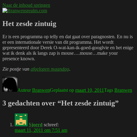
Naar de inhoud springen
Branwensrealm.com
Ni mar a shiltear a bhitear
Het zesde zintuig
Er is een programma op telly en dat gaat over paragnosten. En nu is
er een internationale versie van dit programma. Het wordt
gepresenteerd door Derek O-wat-kan-ik-goed-googlvie en het enige
wat ik denk als ik langs zap is mouse….mouse…make your
presence known.
Zie postje van
afgelopen maandag
.
Auteur
Branwen
Geplaatst op
maart 10, 2011
Tags
Branwen
3 gedachten over “Het zesde zintuig”
Sjoerd
schreef:
maart 11, 2011 om 7:51 am