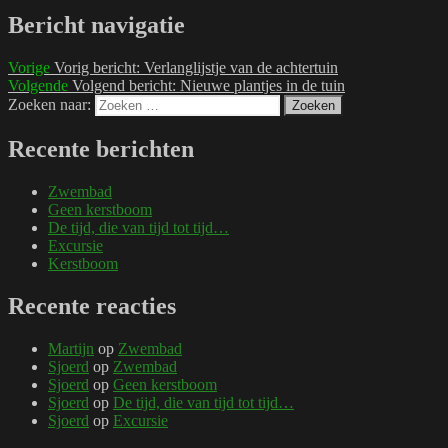
Bericht navigatie
Vorige
Vorig bericht:
Verlanglijstje van de achtertuin
Volgende
Volgend bericht:
Nieuwe plantjes in de tuin
Zoeken naar:
Zoeken
Recente berichten
Zwembad
Geen kerstboom
De tijd, die van tijd tot tijd…
Excursie
Kerstboom
Recente reacties
Martijn
op
Zwembad
Sjoerd
op
Zwembad
Sjoerd
op
Geen kerstboom
Sjoerd
op
De tijd, die van tijd tot tijd…
Sjoerd
op
Excursie